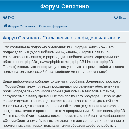
Форум Селятино
FAQ
Вход
Форум Селятино
Список форумов
Форум Селятино - Соглашение о конфиденциальности
Это соглашение подробно объясняет, как «Форум Селятино» и его
подразделения (в дальнейшем «мы», «наш», «Форум Селятино»,
«https://infosel.ru/forum») и phpBB (в дальнейшем «они», «программное
обеспечение phpBB», «www.phpbb.com», «phpBB Limited», «phpBB
Teams») используют информацию, полученную во время любой из ваших
пользовательских сессий (в дальнейшем «ваша информация»).
Ваша информация собирается двумя способами. Во-первых, просмотр
«Форум Селятино» приведёт к созданию программным обеспечением
phpBB определённого числа cookies (небольшие текстовые файлы,
загружаемые в папку временных файлов вашего браузера). Первые две
cookie содержат только идентификатор пользователя (в дальнейшем
«user-id») и идентификатор анонимной сессии (в дальнейшем «session-
id»), автоматически присвоенные вам программным обеспечением phpBB.
Третья cookie будет создана после просмотра одной из тем конференции
«Форум Селятино» и будет использоваться для хранения информации о
прочтённых вами темах, повышая таким образом удобство работы с