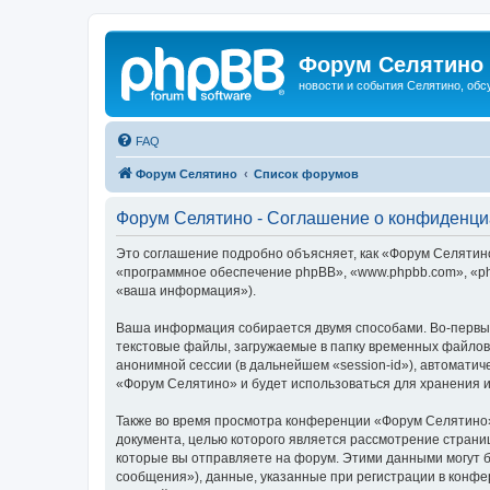
Форум Селятино
новости и события Селятино, об
FAQ
Форум Селятино
Список форумов
Форум Селятино - Соглашение о конфиденци
Это соглашение подробно объясняет, как «Форум Селятино»
«программное обеспечение phpBB», «www.phpbb.com», «ph
«ваша информация»).
Ваша информация собирается двумя способами. Во-первы
текстовые файлы, загружаемые в папку временных файлов 
анонимной сессии (в дальнейшем «session-id»), автомати
«Форум Селятино» и будет использоваться для хранения 
Также во время просмотра конференции «Форум Селятино»
документа, целью которого является рассмотрение стран
которые вы отправляете на форум. Этими данными могут 
сообщения»), данные, указанные при регистрации в конфе