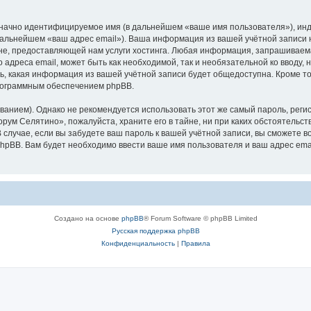
означно идентифицируемое имя (в дальнейшем «ваше имя пользователя»), ин
 дальнейшем «ваш адрес email»). Ваша информация из вашей учётной записи
е, предоставляющей нам услуги хостинга. Любая информация, запрашиваем
о адреса email, может быть как необходимой, так и необязательной ко ввод
ь, какая информация из вашей учётной записи будет общедоступна. Кроме того
рограммным обеспечением phpBB.
ием). Однако не рекомендуется использовать этот же самый пароль, регист
рум Селятино», пожалуйста, храните его в тайне, ни при каких обстоятельст
В случае, если вы забудете ваш пароль к вашей учётной записи, вы сможете
pBB. Вам будет необходимо ввести ваше имя пользователя и ваш адрес emai
Создано на основе
phpBB
® Forum Software © phpBB Limited
Русская поддержка phpBB
Конфиденциальность
|
Правила