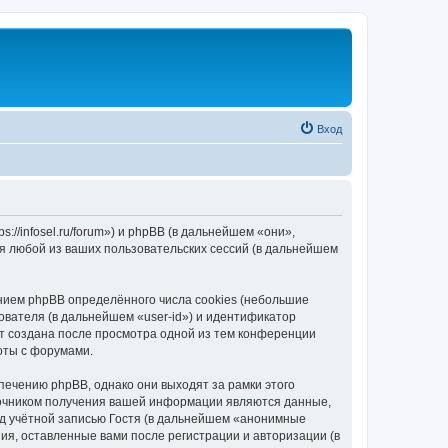
Вход
//infosel.ru/forum») и phpBB (в дальнейшем «они»,
я любой из ваших пользовательских сессий (в дальнейшем
ием phpBB определённого числа cookies (небольшие
ователя (в дальнейшем «user-id») и идентификатор
ет создана после просмотра одной из тем конференции
оты с форумами.
ечению phpBB, однако они выходят за рамки этого
точником получения вашей информации являются данные,
д учётной записью Гостя (в дальнейшем «анонимные
я, оставленные вами после регистрации и авторизации (в