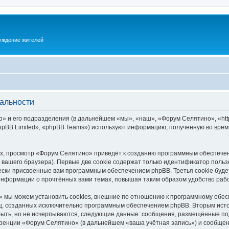
суждение жителей
альности
 и его подразделения (в дальнейшем «мы», «наш», «Форум Селятино», «https:
pBB Limited», «phpBB Teams») используют информацию, полученную во врем
х, просмотр «Форум Селятино» приведёт к созданию программным обеспечен
вашего браузера). Первые две cookie содержат только идентификатор польз
чески присвоенные вам программным обеспечением phpBB. Третья cookie буд
информации о прочтённых вами темах, повышая таким образом удобство раб
 мы можем установить cookies, внешние по отношению к программному обесп
иц, созданных исключительно программным обеспечением phpBB. Вторым ис
быть, но не исчерпываются, следующие данные: сообщения, размещённые по
ренции «Форум Селятино» (в дальнейшем «ваша учётная запись») и сообщени