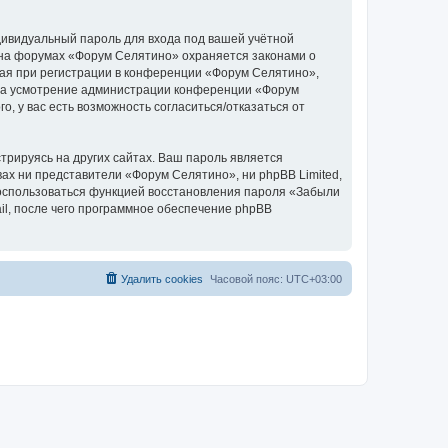
дивидуальный пароль для входа под вашей учётной
 на форумах «Форум Селятино» охраняется законами о
ая при регистрации в конференции «Форум Селятино»,
у, на усмотрение администрации конференции «Форум
, у вас есть возможность согласиться/отказаться от
рируясь на других сайтах. Ваш пароль является
вах ни представители «Форум Селятино», ни phpBB Limited,
 воспользоваться функцией восстановления пароля «Забыли
l, после чего программное обеспечение phpBB
Удалить cookies
Часовой пояс:
UTC+03:00