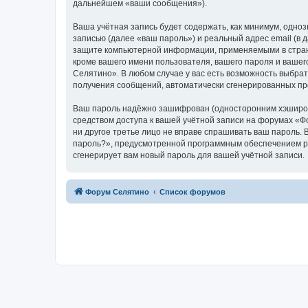
дальнейшем «ваши сообщения»).
Ваша учётная запись будет содержать, как минимум, одн
записью (далее «ваш пароль») и реальный адрес email (в
защите компьютерной информации, применяемыми в стран
кроме вашего имени пользователя, вашего пароля и вашег
Селятино». В любом случае у вас есть возможность выбрат
получения сообщений, автоматически сгенерированных п
Ваш пароль надёжно зашифрован (односторонним хэширован
средством доступа к вашей учётной записи на форумах «Фо
ни другое третье лицо не вправе спрашивать ваш пароль. 
пароль?», предусмотренной программным обеспечением ph
сгенерирует вам новый пароль для вашей учётной записи.
Форум Селятино
Список форумов