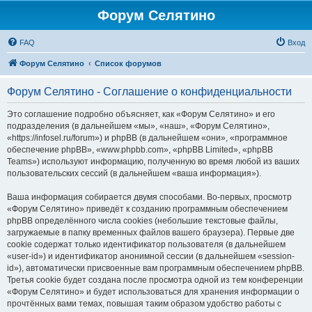
Форум Селятино
FAQ
Вход
Форум Селятино
Список форумов
Форум Селятино - Соглашение о конфиденциальности
Это соглашение подробно объясняет, как «Форум Селятино» и его
подразделения (в дальнейшем «мы», «наш», «Форум Селятино»,
«https://infosel.ru/forum») и phpBB (в дальнейшем «они», «программное
обеспечение phpBB», «www.phpbb.com», «phpBB Limited», «phpBB
Teams») используют информацию, полученную во время любой из ваших
пользовательских сессий (в дальнейшем «ваша информация»).
Ваша информация собирается двумя способами. Во-первых, просмотр
«Форум Селятино» приведёт к созданию программным обеспечением
phpBB определённого числа cookies (небольшие текстовые файлы,
загружаемые в папку временных файлов вашего браузера). Первые две
cookie содержат только идентификатор пользователя (в дальнейшем
«user-id») и идентификатор анонимной сессии (в дальнейшем «session-
id»), автоматически присвоенные вам программным обеспечением phpBB.
Третья cookie будет создана после просмотра одной из тем конференции
«Форум Селятино» и будет использоваться для хранения информации о
прочтённых вами темах, повышая таким образом удобство работы с