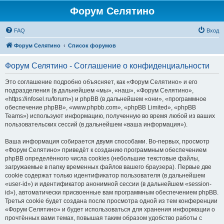
Форум Селятино
FAQ
Вход
Форум Селятино
Список форумов
Форум Селятино - Соглашение о конфиденциальности
Это соглашение подробно объясняет, как «Форум Селятино» и его
подразделения (в дальнейшем «мы», «наш», «Форум Селятино»,
«https://infosel.ru/forum») и phpBB (в дальнейшем «они», «программное
обеспечение phpBB», «www.phpbb.com», «phpBB Limited», «phpBB
Teams») используют информацию, полученную во время любой из ваших
пользовательских сессий (в дальнейшем «ваша информация»).
Ваша информация собирается двумя способами. Во-первых, просмотр
«Форум Селятино» приведёт к созданию программным обеспечением
phpBB определённого числа cookies (небольшие текстовые файлы,
загружаемые в папку временных файлов вашего браузера). Первые две
cookie содержат только идентификатор пользователя (в дальнейшем
«user-id») и идентификатор анонимной сессии (в дальнейшем «session-
id»), автоматически присвоенные вам программным обеспечением phpBB.
Третья cookie будет создана после просмотра одной из тем конференции
«Форум Селятино» и будет использоваться для хранения информации о
прочтённых вами темах, повышая таким образом удобство работы с