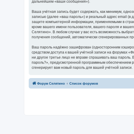
дальнейшем «ваши сообщения»).
Ваша учётная запись будет содержать, как минимум, одн
записью (далее «ваш пароль») и реальный адрес email (в
защите компьютерной информации, применяемыми в стран
кроме вашего имени пользователя, вашего пароля и вашег
Селятино». В любом случае у вас есть возможность выбрат
получения сообщений, автоматически сгенерированных п
Ваш пароль надёжно зашифрован (односторонним хэширован
средством доступа к вашей учётной записи на форумах «Фо
ни другое третье лицо не вправе спрашивать ваш пароль. 
пароль?», предусмотренной программным обеспечением ph
сгенерирует вам новый пароль для вашей учётной записи.
Форум Селятино
Список форумов