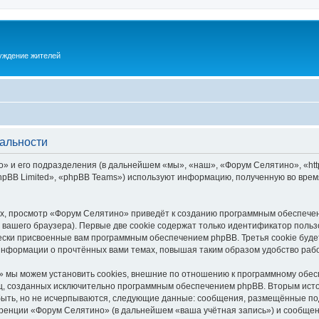
суждение жителей
альности
 и его подразделения (в дальнейшем «мы», «наш», «Форум Селятино», «https:
pBB Limited», «phpBB Teams») используют информацию, полученную во врем
х, просмотр «Форум Селятино» приведёт к созданию программным обеспечен
вашего браузера). Первые две cookie содержат только идентификатор польз
чески присвоенные вам программным обеспечением phpBB. Третья cookie буд
информации о прочтённых вами темах, повышая таким образом удобство раб
 мы можем установить cookies, внешние по отношению к программному обесп
иц, созданных исключительно программным обеспечением phpBB. Вторым ис
быть, но не исчерпываются, следующие данные: сообщения, размещённые по
ренции «Форум Селятино» (в дальнейшем «ваша учётная запись») и сообщени