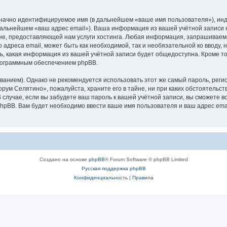
означно идентифицируемое имя (в дальнейшем «ваше имя пользователя»), ин
 дальнейшем «ваш адрес email»). Ваша информация из вашей учётной записи
е, предоставляющей нам услуги хостинга. Любая информация, запрашиваем
о адреса email, может быть как необходимой, так и необязательной ко ввод
ь, какая информация из вашей учётной записи будет общедоступна. Кроме того
рограммным обеспечением phpBB.
ием). Однако не рекомендуется использовать этот же самый пароль, регист
рум Селятино», пожалуйста, храните его в тайне, ни при каких обстоятельст
В случае, если вы забудете ваш пароль к вашей учётной записи, вы сможете
pBB. Вам будет необходимо ввести ваше имя пользователя и ваш адрес emai
Создано на основе
phpBB
® Forum Software © phpBB Limited
Русская поддержка phpBB
Конфиденциальность
|
Правила