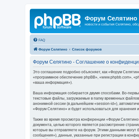
Форум Селятино
новости и события Селятино, об
FAQ
Форум Селятино
Список форумов
Форум Селятино - Соглашение о конфиденци
Это соглашение подробно объясняет, как «Форум Селятино»
«программное обеспечение phpBB», «www.phpbb.com», «ph
«ваша информация»).
Ваша информация собирается двумя способами. Во-первы
текстовые файлы, загружаемые в папку временных файлов 
анонимной сессии (в дальнейшем «session-id»), автомати
«Форум Селятино» и будет использоваться для хранения 
Также во время просмотра конференции «Форум Селятино»
документа, целью которого является рассмотрение стран
которые вы отправляете на форум. Этими данными могут 
сообщения»), данные, указанные при регистрации в конфе