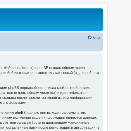
Вход
//infosel.ru/forum») и phpBB (в дальнейшем «они»,
я любой из ваших пользовательских сессий (в дальнейшем
ием phpBB определённого числа cookies (небольшие
ователя (в дальнейшем «user-id») и идентификатор
ет создана после просмотра одной из тем конференции
оты с форумами.
ечению phpBB, однако они выходят за рамки этого
точником получения вашей информации являются данные,
д учётной записью Гостя (в дальнейшем «анонимные
я, оставленные вами после регистрации и авторизации (в