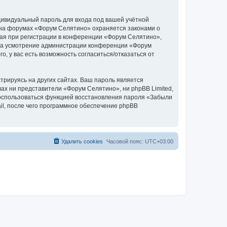
дивидуальный пароль для входа под вашей учётной
 на форумах «Форум Селятино» охраняется законами о
ая при регистрации в конференции «Форум Селятино»,
у, на усмотрение администрации конференции «Форум
, у вас есть возможность согласиться/отказаться от
рируясь на других сайтах. Ваш пароль является
вах ни представители «Форум Селятино», ни phpBB Limited,
 воспользоваться функцией восстановления пароля «Забыли
l, после чего программное обеспечение phpBB
Удалить cookies
Часовой пояс:
UTC+03:00