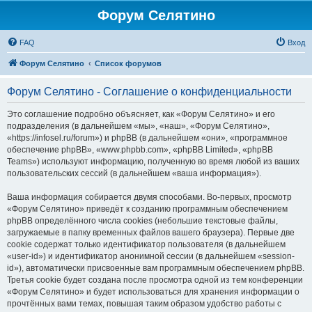
Форум Селятино
FAQ
Вход
Форум Селятино
Список форумов
Форум Селятино - Соглашение о конфиденциальности
Это соглашение подробно объясняет, как «Форум Селятино» и его
подразделения (в дальнейшем «мы», «наш», «Форум Селятино»,
«https://infosel.ru/forum») и phpBB (в дальнейшем «они», «программное
обеспечение phpBB», «www.phpbb.com», «phpBB Limited», «phpBB
Teams») используют информацию, полученную во время любой из ваших
пользовательских сессий (в дальнейшем «ваша информация»).
Ваша информация собирается двумя способами. Во-первых, просмотр
«Форум Селятино» приведёт к созданию программным обеспечением
phpBB определённого числа cookies (небольшие текстовые файлы,
загружаемые в папку временных файлов вашего браузера). Первые две
cookie содержат только идентификатор пользователя (в дальнейшем
«user-id») и идентификатор анонимной сессии (в дальнейшем «session-
id»), автоматически присвоенные вам программным обеспечением phpBB.
Третья cookie будет создана после просмотра одной из тем конференции
«Форум Селятино» и будет использоваться для хранения информации о
прочтённых вами темах, повышая таким образом удобство работы с