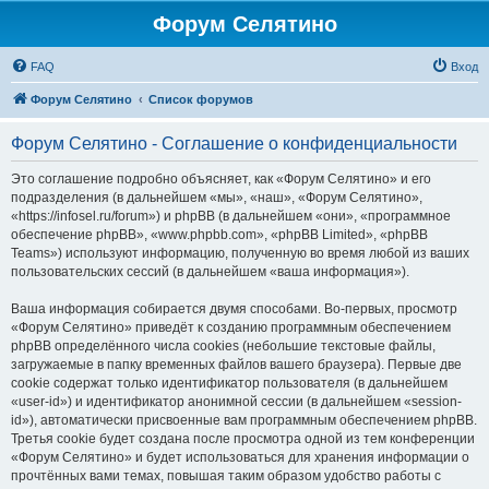
Форум Селятино
FAQ
Вход
Форум Селятино
Список форумов
Форум Селятино - Соглашение о конфиденциальности
Это соглашение подробно объясняет, как «Форум Селятино» и его
подразделения (в дальнейшем «мы», «наш», «Форум Селятино»,
«https://infosel.ru/forum») и phpBB (в дальнейшем «они», «программное
обеспечение phpBB», «www.phpbb.com», «phpBB Limited», «phpBB
Teams») используют информацию, полученную во время любой из ваших
пользовательских сессий (в дальнейшем «ваша информация»).
Ваша информация собирается двумя способами. Во-первых, просмотр
«Форум Селятино» приведёт к созданию программным обеспечением
phpBB определённого числа cookies (небольшие текстовые файлы,
загружаемые в папку временных файлов вашего браузера). Первые две
cookie содержат только идентификатор пользователя (в дальнейшем
«user-id») и идентификатор анонимной сессии (в дальнейшем «session-
id»), автоматически присвоенные вам программным обеспечением phpBB.
Третья cookie будет создана после просмотра одной из тем конференции
«Форум Селятино» и будет использоваться для хранения информации о
прочтённых вами темах, повышая таким образом удобство работы с