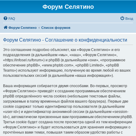
Форум Селятино
FAQ
Вход
Форум Селятино
Список форумов
Форум Селятино - Соглашение о конфиденциальности
Это соглашение подробно объясняет, как «Форум Селятино» и его
подразделения (в дальнейшем «мы», «наш», «Форум Селятино»,
«https://infosel.ru/forum») и phpBB (в дальнейшем «они», «программное
обеспечение phpBB», «www.phpbb.com», «phpBB Limited», «phpBB
Teams») используют информацию, полученную во время любой из ваших
пользовательских сессий (в дальнейшем «ваша информация»).
Ваша информация собирается двумя способами. Во-первых, просмотр
«Форум Селятино» приведёт к созданию программным обеспечением
phpBB определённого числа cookies (небольшие текстовые файлы,
загружаемые в папку временных файлов вашего браузера). Первые две
cookie содержат только идентификатор пользователя (в дальнейшем
«user-id») и идентификатор анонимной сессии (в дальнейшем «session-
id»), автоматически присвоенные вам программным обеспечением phpBB.
Третья cookie будет создана после просмотра одной из тем конференции
«Форум Селятино» и будет использоваться для хранения информации о
прочтённых вами темах, повышая таким образом удобство работы с