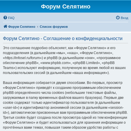
Форум Селятино
FAQ
Вход
Форум Селятино
Список форумов
Форум Селятино - Соглашение о конфиденциальности
Это соглашение подробно объясняет, как «Форум Селятино» и его
подразделения (в дальнейшем «мы», «наш», «Форум Селятино»,
«https://infosel.ru/forum») и phpBB (в дальнейшем «они», «программное
обеспечение phpBB», «www.phpbb.com», «phpBB Limited», «phpBB
Teams») используют информацию, полученную во время любой из ваших
пользовательских сессий (в дальнейшем «ваша информация»).
Ваша информация собирается двумя способами. Во-первых, просмотр
«Форум Селятино» приведёт к созданию программным обеспечением
phpBB определённого числа cookies (небольшие текстовые файлы,
загружаемые в папку временных файлов вашего браузера). Первые две
cookie содержат только идентификатор пользователя (в дальнейшем
«user-id») и идентификатор анонимной сессии (в дальнейшем «session-
id»), автоматически присвоенные вам программным обеспечением phpBB.
Третья cookie будет создана после просмотра одной из тем конференции
«Форум Селятино» и будет использоваться для хранения информации о
прочтённых вами темах, повышая таким образом удобство работы с