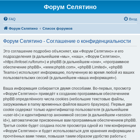
Форум Селятино
FAQ
Вход
Форум Селятино
Список форумов
Форум Селятино - Соглашение о конфиденциальности
Это соглашение подробно объясняет, как «Форум Селятино» и его
подразделения (в дальнейшем «мы», «наш», «Форум Селятино»,
«https://infosel.ru/forum») и phpBB (в дальнейшем «они», «программное
обеспечение phpBB», «www.phpbb.com», «phpBB Limited», «phpBB
Teams») используют информацию, полученную во время любой из ваших
пользовательских сессий (в дальнейшем «ваша информация»).
Ваша информация собирается двумя способами. Во-первых, просмотр
«Форум Селятино» приведёт к созданию программным обеспечением
phpBB определённого числа cookies (небольшие текстовые файлы,
загружаемые в папку временных файлов вашего браузера). Первые две
cookie содержат только идентификатор пользователя (в дальнейшем
«user-id») и идентификатор анонимной сессии (в дальнейшем «session-
id»), автоматически присвоенные вам программным обеспечением phpBB.
Третья cookie будет создана после просмотра одной из тем конференции
«Форум Селятино» и будет использоваться для хранения информации о
прочтённых вами темах, повышая таким образом удобство работы с