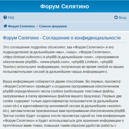
Форум Селятино
FAQ
Вход
Форум Селятино
Список форумов
Форум Селятино - Соглашение о конфиденциальности
Это соглашение подробно объясняет, как «Форум Селятино» и его
подразделения (в дальнейшем «мы», «наш», «Форум Селятино»,
«https://infosel.ru/forum») и phpBB (в дальнейшем «они», «программное
обеспечение phpBB», «www.phpbb.com», «phpBB Limited», «phpBB
Teams») используют информацию, полученную во время любой из ваших
пользовательских сессий (в дальнейшем «ваша информация»).
Ваша информация собирается двумя способами. Во-первых, просмотр
«Форум Селятино» приведёт к созданию программным обеспечением
phpBB определённого числа cookies (небольшие текстовые файлы,
загружаемые в папку временных файлов вашего браузера). Первые две
cookie содержат только идентификатор пользователя (в дальнейшем
«user-id») и идентификатор анонимной сессии (в дальнейшем «session-
id»), автоматически присвоенные вам программным обеспечением phpBB.
Третья cookie будет создана после просмотра одной из тем конференции
«Форум Селятино» и будет использоваться для хранения информации о
прочтённых вами темах, повышая таким образом удобство работы с