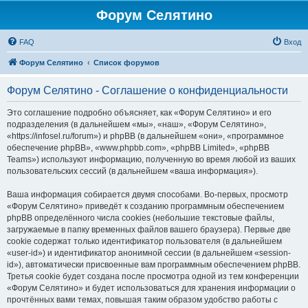
Форум Селятино
FAQ
Вход
Форум Селятино
Список форумов
Форум Селятино - Соглашение о конфиденциальности
Это соглашение подробно объясняет, как «Форум Селятино» и его
подразделения (в дальнейшем «мы», «наш», «Форум Селятино»,
«https://infosel.ru/forum») и phpBB (в дальнейшем «они», «программное
обеспечение phpBB», «www.phpbb.com», «phpBB Limited», «phpBB
Teams») используют информацию, полученную во время любой из ваших
пользовательских сессий (в дальнейшем «ваша информация»).
Ваша информация собирается двумя способами. Во-первых, просмотр
«Форум Селятино» приведёт к созданию программным обеспечением
phpBB определённого числа cookies (небольшие текстовые файлы,
загружаемые в папку временных файлов вашего браузера). Первые две
cookie содержат только идентификатор пользователя (в дальнейшем
«user-id») и идентификатор анонимной сессии (в дальнейшем «session-
id»), автоматически присвоенные вам программным обеспечением phpBB.
Третья cookie будет создана после просмотра одной из тем конференции
«Форум Селятино» и будет использоваться для хранения информации о
прочтённых вами темах, повышая таким образом удобство работы с