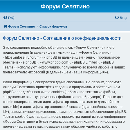
Форум Селятино
FAQ
Вход
Форум Селятино
Список форумов
Форум Селятино - Соглашение о конфиденциальности
Это соглашение подробно объясняет, как «Форум Селятино» и его
подразделения (в дальнейшем «мы», «наш», «Форум Селятино»,
«https://infosel.ru/forum») и phpBB (в дальнейшем «они», «программное
обеспечение phpBB», «www.phpbb.com», «phpBB Limited», «phpBB
Teams») используют информацию, полученную во время любой из ваших
пользовательских сессий (в дальнейшем «ваша информация»).
Ваша информация собирается двумя способами. Во-первых, просмотр
«Форум Селятино» приведёт к созданию программным обеспечением
phpBB определённого числа cookies (небольшие текстовые файлы,
загружаемые в папку временных файлов вашего браузера). Первые две
cookie содержат только идентификатор пользователя (в дальнейшем
«user-id») и идентификатор анонимной сессии (в дальнейшем «session-
id»), автоматически присвоенные вам программным обеспечением phpBB.
Третья cookie будет создана после просмотра одной из тем конференции
«Форум Селятино» и будет использоваться для хранения информации о
прочтённых вами темах, повышая таким образом удобство работы с