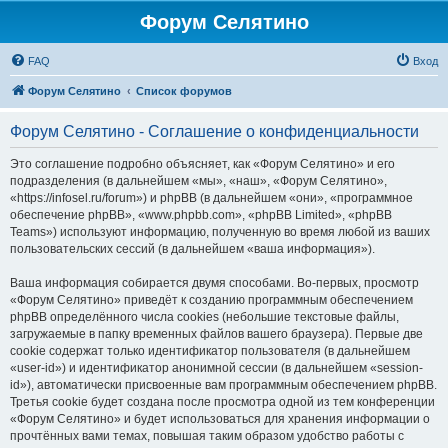
Форум Селятино
FAQ
Вход
Форум Селятино
Список форумов
Форум Селятино - Соглашение о конфиденциальности
Это соглашение подробно объясняет, как «Форум Селятино» и его
подразделения (в дальнейшем «мы», «наш», «Форум Селятино»,
«https://infosel.ru/forum») и phpBB (в дальнейшем «они», «программное
обеспечение phpBB», «www.phpbb.com», «phpBB Limited», «phpBB
Teams») используют информацию, полученную во время любой из ваших
пользовательских сессий (в дальнейшем «ваша информация»).
Ваша информация собирается двумя способами. Во-первых, просмотр
«Форум Селятино» приведёт к созданию программным обеспечением
phpBB определённого числа cookies (небольшие текстовые файлы,
загружаемые в папку временных файлов вашего браузера). Первые две
cookie содержат только идентификатор пользователя (в дальнейшем
«user-id») и идентификатор анонимной сессии (в дальнейшем «session-
id»), автоматически присвоенные вам программным обеспечением phpBB.
Третья cookie будет создана после просмотра одной из тем конференции
«Форум Селятино» и будет использоваться для хранения информации о
прочтённых вами темах, повышая таким образом удобство работы с