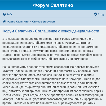
Форум Селятино
FAQ
Вход
Форум Селятино
Список форумов
Форум Селятино - Соглашение о конфиденциальности
Это соглашение подробно объясняет, как «Форум Селятино» и его
подразделения (в дальнейшем «мы», «наш», «Форум Селятино»,
«https://infosel.ru/forum») и phpBB (в дальнейшем «они», «программное
обеспечение phpBB», «www.phpbb.com», «phpBB Limited», «phpBB
Teams») используют информацию, полученную во время любой из ваших
пользовательских сессий (в дальнейшем «ваша информация»).
Ваша информация собирается двумя способами. Во-первых, просмотр
«Форум Селятино» приведёт к созданию программным обеспечением
phpBB определённого числа cookies (небольшие текстовые файлы,
загружаемые в папку временных файлов вашего браузера). Первые две
cookie содержат только идентификатор пользователя (в дальнейшем
«user-id») и идентификатор анонимной сессии (в дальнейшем «session-
id»), автоматически присвоенные вам программным обеспечением phpBB.
Третья cookie будет создана после просмотра одной из тем конференции
«Форум Селятино» и будет использоваться для хранения информации о
прочтённых вами темах, повышая таким образом удобство работы с