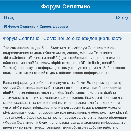
Форум Селятино
FAQ
Вход
Форум Селятино
Список форумов
Форум Селятино - Соглашение о конфиденциальности
Это соглашение подробно объясняет, как «Форум Селятино» и его
подразделения (в дальнейшем «мы», «наш», «Форум Селятино»,
«https://infosel.ru/forum») и phpBB (в дальнейшем «они», «программное
обеспечение phpBB», «www.phpbb.com», «phpBB Limited», «phpBB
Teams») используют информацию, полученную во время любой из ваших
пользовательских сессий (в дальнейшем «ваша информация»).
Ваша информация собирается двумя способами. Во-первых, просмотр
«Форум Селятино» приведёт к созданию программным обеспечением
phpBB определённого числа cookies (небольшие текстовые файлы,
загружаемые в папку временных файлов вашего браузера). Первые две
cookie содержат только идентификатор пользователя (в дальнейшем
«user-id») и идентификатор анонимной сессии (в дальнейшем «session-
id»), автоматически присвоенные вам программным обеспечением phpBB.
Третья cookie будет создана после просмотра одной из тем конференции
«Форум Селятино» и будет использоваться для хранения информации о
прочтённых вами темах, повышая таким образом удобство работы с