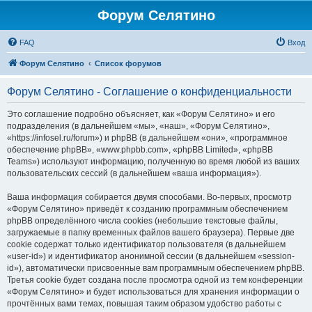
Форум Селятино
FAQ
Вход
Форум Селятино
Список форумов
Форум Селятино - Соглашение о конфиденциальности
Это соглашение подробно объясняет, как «Форум Селятино» и его
подразделения (в дальнейшем «мы», «наш», «Форум Селятино»,
«https://infosel.ru/forum») и phpBB (в дальнейшем «они», «программное
обеспечение phpBB», «www.phpbb.com», «phpBB Limited», «phpBB
Teams») используют информацию, полученную во время любой из ваших
пользовательских сессий (в дальнейшем «ваша информация»).
Ваша информация собирается двумя способами. Во-первых, просмотр
«Форум Селятино» приведёт к созданию программным обеспечением
phpBB определённого числа cookies (небольшие текстовые файлы,
загружаемые в папку временных файлов вашего браузера). Первые две
cookie содержат только идентификатор пользователя (в дальнейшем
«user-id») и идентификатор анонимной сессии (в дальнейшем «session-
id»), автоматически присвоенные вам программным обеспечением phpBB.
Третья cookie будет создана после просмотра одной из тем конференции
«Форум Селятино» и будет использоваться для хранения информации о
прочтённых вами темах, повышая таким образом удобство работы с