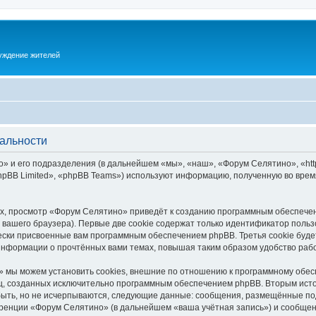
суждение жителей
альности
 и его подразделения (в дальнейшем «мы», «наш», «Форум Селятино», «https:
pBB Limited», «phpBB Teams») используют информацию, полученную во врем
х, просмотр «Форум Селятино» приведёт к созданию программным обеспечен
вашего браузера). Первые две cookie содержат только идентификатор польз
чески присвоенные вам программным обеспечением phpBB. Третья cookie буд
информации о прочтённых вами темах, повышая таким образом удобство раб
 мы можем установить cookies, внешние по отношению к программному обесп
иц, созданных исключительно программным обеспечением phpBB. Вторым ис
быть, но не исчерпываются, следующие данные: сообщения, размещённые по
ренции «Форум Селятино» (в дальнейшем «ваша учётная запись») и сообщени