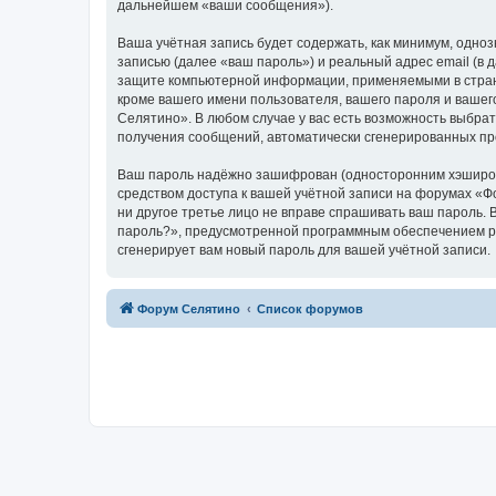
дальнейшем «ваши сообщения»).
Ваша учётная запись будет содержать, как минимум, одн
записью (далее «ваш пароль») и реальный адрес email (в
защите компьютерной информации, применяемыми в стран
кроме вашего имени пользователя, вашего пароля и вашег
Селятино». В любом случае у вас есть возможность выбрат
получения сообщений, автоматически сгенерированных п
Ваш пароль надёжно зашифрован (односторонним хэширован
средством доступа к вашей учётной записи на форумах «Фо
ни другое третье лицо не вправе спрашивать ваш пароль. 
пароль?», предусмотренной программным обеспечением ph
сгенерирует вам новый пароль для вашей учётной записи.
Форум Селятино
Список форумов