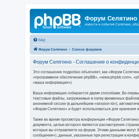
Форум Селятино
новости и события Селятино, об
FAQ
Форум Селятино
Список форумов
Форум Селятино - Соглашение о конфиденци
Это соглашение подробно объясняет, как «Форум Селятино»
«программное обеспечение phpBB», «www.phpbb.com», «ph
«ваша информация»).
Ваша информация собирается двумя способами. Во-первы
текстовые файлы, загружаемые в папку временных файлов 
анонимной сессии (в дальнейшем «session-id»), автомати
«Форум Селятино» и будет использоваться для хранения 
Также во время просмотра конференции «Форум Селятино»
документа, целью которого является рассмотрение стран
которые вы отправляете на форум. Этими данными могут 
сообщения»), данные, указанные при регистрации в конфе