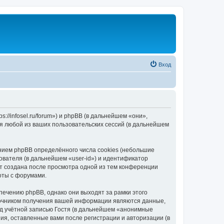
Вход
//infosel.ru/forum») и phpBB (в дальнейшем «они»,
я любой из ваших пользовательских сессий (в дальнейшем
ием phpBB определённого числа cookies (небольшие
ователя (в дальнейшем «user-id») и идентификатор
ет создана после просмотра одной из тем конференции
оты с форумами.
ечению phpBB, однако они выходят за рамки этого
точником получения вашей информации являются данные,
д учётной записью Гостя (в дальнейшем «анонимные
я, оставленные вами после регистрации и авторизации (в