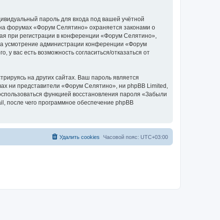
дивидуальный пароль для входа под вашей учётной
 на форумах «Форум Селятино» охраняется законами о
ая при регистрации в конференции «Форум Селятино»,
у, на усмотрение администрации конференции «Форум
, у вас есть возможность согласиться/отказаться от
рируясь на других сайтах. Ваш пароль является
вах ни представители «Форум Селятино», ни phpBB Limited,
 воспользоваться функцией восстановления пароля «Забыли
l, после чего программное обеспечение phpBB
Удалить cookies
Часовой пояс:
UTC+03:00