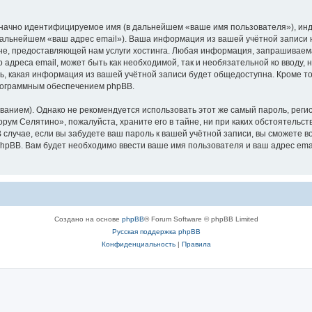
означно идентифицируемое имя (в дальнейшем «ваше имя пользователя»), ин
 дальнейшем «ваш адрес email»). Ваша информация из вашей учётной записи
е, предоставляющей нам услуги хостинга. Любая информация, запрашиваем
о адреса email, может быть как необходимой, так и необязательной ко ввод
ь, какая информация из вашей учётной записи будет общедоступна. Кроме того
рограммным обеспечением phpBB.
ием). Однако не рекомендуется использовать этот же самый пароль, регист
рум Селятино», пожалуйста, храните его в тайне, ни при каких обстоятельст
В случае, если вы забудете ваш пароль к вашей учётной записи, вы сможете
pBB. Вам будет необходимо ввести ваше имя пользователя и ваш адрес emai
Создано на основе
phpBB
® Forum Software © phpBB Limited
Русская поддержка phpBB
Конфиденциальность
|
Правила