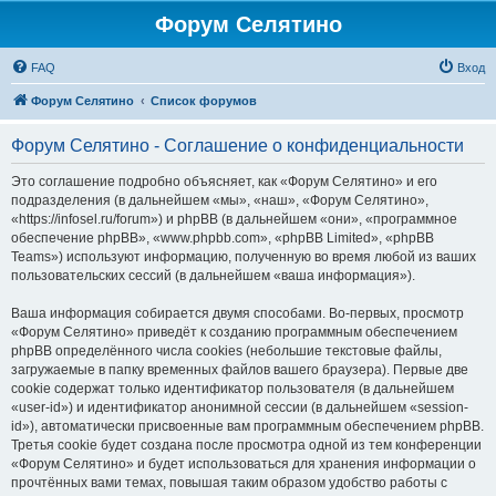
Форум Селятино
FAQ
Вход
Форум Селятино
Список форумов
Форум Селятино - Соглашение о конфиденциальности
Это соглашение подробно объясняет, как «Форум Селятино» и его
подразделения (в дальнейшем «мы», «наш», «Форум Селятино»,
«https://infosel.ru/forum») и phpBB (в дальнейшем «они», «программное
обеспечение phpBB», «www.phpbb.com», «phpBB Limited», «phpBB
Teams») используют информацию, полученную во время любой из ваших
пользовательских сессий (в дальнейшем «ваша информация»).
Ваша информация собирается двумя способами. Во-первых, просмотр
«Форум Селятино» приведёт к созданию программным обеспечением
phpBB определённого числа cookies (небольшие текстовые файлы,
загружаемые в папку временных файлов вашего браузера). Первые две
cookie содержат только идентификатор пользователя (в дальнейшем
«user-id») и идентификатор анонимной сессии (в дальнейшем «session-
id»), автоматически присвоенные вам программным обеспечением phpBB.
Третья cookie будет создана после просмотра одной из тем конференции
«Форум Селятино» и будет использоваться для хранения информации о
прочтённых вами темах, повышая таким образом удобство работы с