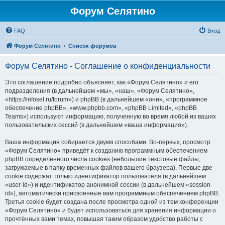
Форум Селятино
FAQ
Вход
Форум Селятино
Список форумов
Форум Селятино - Соглашение о конфиденциальности
Это соглашение подробно объясняет, как «Форум Селятино» и его
подразделения (в дальнейшем «мы», «наш», «Форум Селятино»,
«https://infosel.ru/forum») и phpBB (в дальнейшем «они», «программное
обеспечение phpBB», «www.phpbb.com», «phpBB Limited», «phpBB
Teams») используют информацию, полученную во время любой из ваших
пользовательских сессий (в дальнейшем «ваша информация»).
Ваша информация собирается двумя способами. Во-первых, просмотр
«Форум Селятино» приведёт к созданию программным обеспечением
phpBB определённого числа cookies (небольшие текстовые файлы,
загружаемые в папку временных файлов вашего браузера). Первые две
cookie содержат только идентификатор пользователя (в дальнейшем
«user-id») и идентификатор анонимной сессии (в дальнейшем «session-
id»), автоматически присвоенные вам программным обеспечением phpBB.
Третья cookie будет создана после просмотра одной из тем конференции
«Форум Селятино» и будет использоваться для хранения информации о
прочтённых вами темах, повышая таким образом удобство работы с