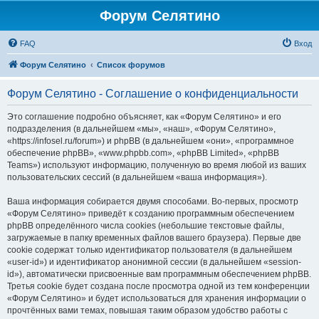
Форум Селятино
FAQ
Вход
Форум Селятино
Список форумов
Форум Селятино - Соглашение о конфиденциальности
Это соглашение подробно объясняет, как «Форум Селятино» и его
подразделения (в дальнейшем «мы», «наш», «Форум Селятино»,
«https://infosel.ru/forum») и phpBB (в дальнейшем «они», «программное
обеспечение phpBB», «www.phpbb.com», «phpBB Limited», «phpBB
Teams») используют информацию, полученную во время любой из ваших
пользовательских сессий (в дальнейшем «ваша информация»).
Ваша информация собирается двумя способами. Во-первых, просмотр
«Форум Селятино» приведёт к созданию программным обеспечением
phpBB определённого числа cookies (небольшие текстовые файлы,
загружаемые в папку временных файлов вашего браузера). Первые две
cookie содержат только идентификатор пользователя (в дальнейшем
«user-id») и идентификатор анонимной сессии (в дальнейшем «session-
id»), автоматически присвоенные вам программным обеспечением phpBB.
Третья cookie будет создана после просмотра одной из тем конференции
«Форум Селятино» и будет использоваться для хранения информации о
прочтённых вами темах, повышая таким образом удобство работы с