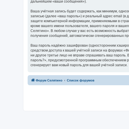
дальнейшем «ваши сообщения»).
Ваша учётная запись будет содержать, как минимум, одн
записью (далее «ваш пароль») и реальный адрес email (в
защите компьютерной информации, применяемыми в стран
кроме вашего имени пользователя, вашего пароля и вашег
Селятино». В любом случае у вас есть возможность выбрат
получения сообщений, автоматически сгенерированных п
Ваш пароль надёжно зашифрован (односторонним хэширован
средством доступа к вашей учётной записи на форумах «Фо
ни другое третье лицо не вправе спрашивать ваш пароль. 
пароль?», предусмотренной программным обеспечением ph
сгенерирует вам новый пароль для вашей учётной записи.
Форум Селятино
Список форумов