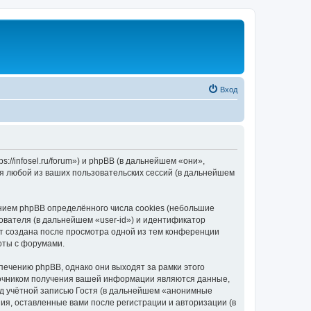
Вход
//infosel.ru/forum») и phpBB (в дальнейшем «они»,
я любой из ваших пользовательских сессий (в дальнейшем
ием phpBB определённого числа cookies (небольшие
ователя (в дальнейшем «user-id») и идентификатор
ет создана после просмотра одной из тем конференции
оты с форумами.
ечению phpBB, однако они выходят за рамки этого
точником получения вашей информации являются данные,
д учётной записью Гостя (в дальнейшем «анонимные
я, оставленные вами после регистрации и авторизации (в