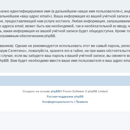
означно идентифицируемое имя (в дальнейшем «ваше имя пользователя»), ин
 дальнейшем «ваш адрес email»). Ваша информация из вашей учётной записи
е, предоставляющей нам услуги хостинга. Любая информация, запрашиваем
о адреса email, может быть как необходимой, так и необязательной ко ввод
ь, какая информация из вашей учётной записи будет общедоступна. Кроме того
рограммным обеспечением phpBB.
ием). Однако не рекомендуется использовать этот же самый пароль, регист
рум Селятино», пожалуйста, храните его в тайне, ни при каких обстоятельст
В случае, если вы забудете ваш пароль к вашей учётной записи, вы сможете
pBB. Вам будет необходимо ввести ваше имя пользователя и ваш адрес emai
Создано на основе
phpBB
® Forum Software © phpBB Limited
Русская поддержка phpBB
Конфиденциальность
|
Правила