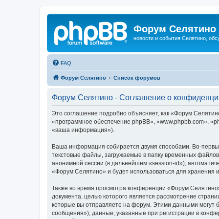
Форум Селятино
новости и события Селятино, об
FAQ
Форум Селятино
Список форумов
Форум Селятино - Соглашение о конфиденци
Это соглашение подробно объясняет, как «Форум Селятино»
«программное обеспечение phpBB», «www.phpbb.com», «ph
«ваша информация»).
Ваша информация собирается двумя способами. Во-первы
текстовые файлы, загружаемые в папку временных файлов 
анонимной сессии (в дальнейшем «session-id»), автомати
«Форум Селятино» и будет использоваться для хранения 
Также во время просмотра конференции «Форум Селятино»
документа, целью которого является рассмотрение стран
которые вы отправляете на форум. Этими данными могут 
сообщения»), данные, указанные при регистрации в конфе