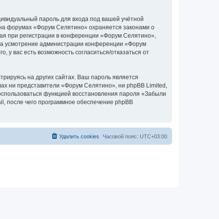
дивидуальный пароль для входа под вашей учётной
 на форумах «Форум Селятино» охраняется законами о
ая при регистрации в конференции «Форум Селятино»,
у, на усмотрение администрации конференции «Форум
, у вас есть возможность согласиться/отказаться от
рируясь на других сайтах. Ваш пароль является
вах ни представители «Форум Селятино», ни phpBB Limited,
 воспользоваться функцией восстановления пароля «Забыли
l, после чего программное обеспечение phpBB
Удалить cookies
Часовой пояс:
UTC+03:00