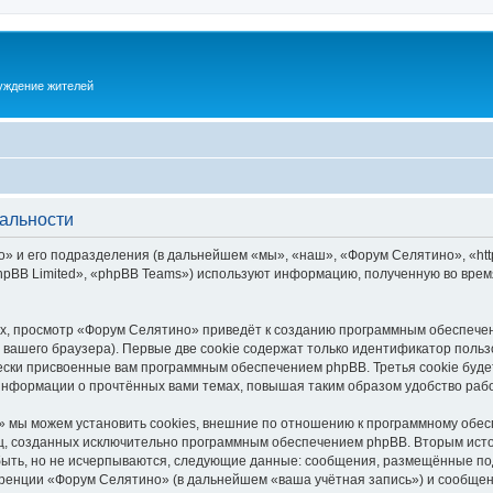
суждение жителей
альности
 и его подразделения (в дальнейшем «мы», «наш», «Форум Селятино», «https:
pBB Limited», «phpBB Teams») используют информацию, полученную во врем
х, просмотр «Форум Селятино» приведёт к созданию программным обеспечен
вашего браузера). Первые две cookie содержат только идентификатор польз
чески присвоенные вам программным обеспечением phpBB. Третья cookie буд
информации о прочтённых вами темах, повышая таким образом удобство раб
 мы можем установить cookies, внешние по отношению к программному обесп
иц, созданных исключительно программным обеспечением phpBB. Вторым ис
быть, но не исчерпываются, следующие данные: сообщения, размещённые по
ренции «Форум Селятино» (в дальнейшем «ваша учётная запись») и сообщени