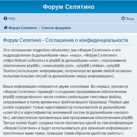
Форум Селятино
FAQ
Вход
Форум Селятино
Список форумов
Форум Селятино - Соглашение о конфиденциальности
Это соглашение подробно объясняет, как «Форум Селятино» и его
подразделения (в дальнейшем «мы», «наш», «Форум Селятино»,
«https://infosel.ru/forum») и phpBB (в дальнейшем «они», «программное
обеспечение phpBB», «www.phpbb.com», «phpBB Limited», «phpBB
Teams») используют информацию, полученную во время любой из ваших
пользовательских сессий (в дальнейшем «ваша информация»).
Ваша информация собирается двумя способами. Во-первых, просмотр
«Форум Селятино» приведёт к созданию программным обеспечением
phpBB определённого числа cookies (небольшие текстовые файлы,
загружаемые в папку временных файлов вашего браузера). Первые две
cookie содержат только идентификатор пользователя (в дальнейшем
«user-id») и идентификатор анонимной сессии (в дальнейшем «session-
id»), автоматически присвоенные вам программным обеспечением phpBB.
Третья cookie будет создана после просмотра одной из тем конференции
«Форум Селятино» и будет использоваться для хранения информации о
прочтённых вами темах, повышая таким образом удобство работы с