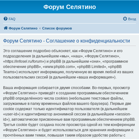
Форум Селятино
FAQ
Вход
Форум Селятино
Список форумов
Форум Селятино - Соглашение о конфиденциальности
Это соглашение подробно объясняет, как «Форум Селятино» и его
подразделения (в дальнейшем «мы», «наш», «Форум Селятино»,
«https://infosel.ru/forum») и phpBB (в дальнейшем «они», «программное
обеспечение phpBB», «www.phpbb.com», «phpBB Limited», «phpBB
Teams») используют информацию, полученную во время любой из ваших
пользовательских сессий (в дальнейшем «ваша информация»).
Ваша информация собирается двумя способами. Во-первых, просмотр
«Форум Селятино» приведёт к созданию программным обеспечением
phpBB определённого числа cookies (небольшие текстовые файлы,
загружаемые в папку временных файлов вашего браузера). Первые две
cookie содержат только идентификатор пользователя (в дальнейшем
«user-id») и идентификатор анонимной сессии (в дальнейшем «session-
id»), автоматически присвоенные вам программным обеспечением phpBB.
Третья cookie будет создана после просмотра одной из тем конференции
«Форум Селятино» и будет использоваться для хранения информации о
прочтённых вами темах, повышая таким образом удобство работы с