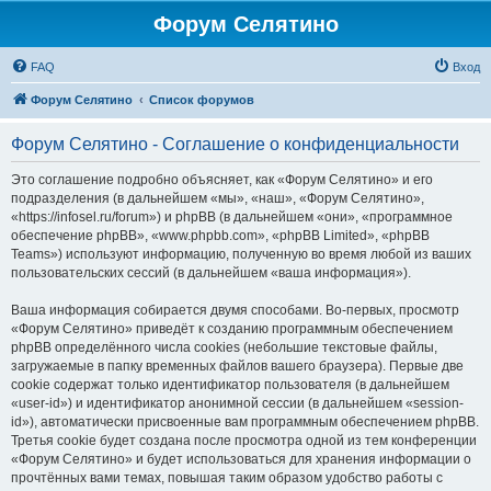
Форум Селятино
FAQ
Вход
Форум Селятино
Список форумов
Форум Селятино - Соглашение о конфиденциальности
Это соглашение подробно объясняет, как «Форум Селятино» и его
подразделения (в дальнейшем «мы», «наш», «Форум Селятино»,
«https://infosel.ru/forum») и phpBB (в дальнейшем «они», «программное
обеспечение phpBB», «www.phpbb.com», «phpBB Limited», «phpBB
Teams») используют информацию, полученную во время любой из ваших
пользовательских сессий (в дальнейшем «ваша информация»).
Ваша информация собирается двумя способами. Во-первых, просмотр
«Форум Селятино» приведёт к созданию программным обеспечением
phpBB определённого числа cookies (небольшие текстовые файлы,
загружаемые в папку временных файлов вашего браузера). Первые две
cookie содержат только идентификатор пользователя (в дальнейшем
«user-id») и идентификатор анонимной сессии (в дальнейшем «session-
id»), автоматически присвоенные вам программным обеспечением phpBB.
Третья cookie будет создана после просмотра одной из тем конференции
«Форум Селятино» и будет использоваться для хранения информации о
прочтённых вами темах, повышая таким образом удобство работы с