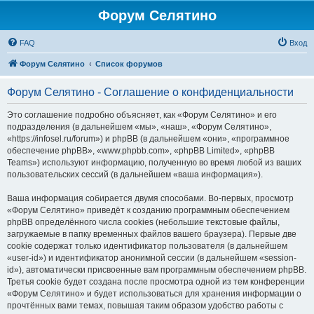
Форум Селятино
FAQ
Вход
Форум Селятино
Список форумов
Форум Селятино - Соглашение о конфиденциальности
Это соглашение подробно объясняет, как «Форум Селятино» и его
подразделения (в дальнейшем «мы», «наш», «Форум Селятино»,
«https://infosel.ru/forum») и phpBB (в дальнейшем «они», «программное
обеспечение phpBB», «www.phpbb.com», «phpBB Limited», «phpBB
Teams») используют информацию, полученную во время любой из ваших
пользовательских сессий (в дальнейшем «ваша информация»).
Ваша информация собирается двумя способами. Во-первых, просмотр
«Форум Селятино» приведёт к созданию программным обеспечением
phpBB определённого числа cookies (небольшие текстовые файлы,
загружаемые в папку временных файлов вашего браузера). Первые две
cookie содержат только идентификатор пользователя (в дальнейшем
«user-id») и идентификатор анонимной сессии (в дальнейшем «session-
id»), автоматически присвоенные вам программным обеспечением phpBB.
Третья cookie будет создана после просмотра одной из тем конференции
«Форум Селятино» и будет использоваться для хранения информации о
прочтённых вами темах, повышая таким образом удобство работы с