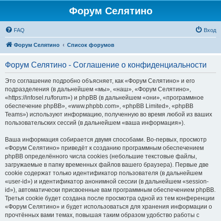
Форум Селятино
FAQ
Вход
Форум Селятино
Список форумов
Форум Селятино - Соглашение о конфиденциальности
Это соглашение подробно объясняет, как «Форум Селятино» и его
подразделения (в дальнейшем «мы», «наш», «Форум Селятино»,
«https://infosel.ru/forum») и phpBB (в дальнейшем «они», «программное
обеспечение phpBB», «www.phpbb.com», «phpBB Limited», «phpBB
Teams») используют информацию, полученную во время любой из ваших
пользовательских сессий (в дальнейшем «ваша информация»).
Ваша информация собирается двумя способами. Во-первых, просмотр
«Форум Селятино» приведёт к созданию программным обеспечением
phpBB определённого числа cookies (небольшие текстовые файлы,
загружаемые в папку временных файлов вашего браузера). Первые две
cookie содержат только идентификатор пользователя (в дальнейшем
«user-id») и идентификатор анонимной сессии (в дальнейшем «session-
id»), автоматически присвоенные вам программным обеспечением phpBB.
Третья cookie будет создана после просмотра одной из тем конференции
«Форум Селятино» и будет использоваться для хранения информации о
прочтённых вами темах, повышая таким образом удобство работы с