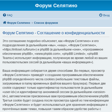
Форум Селятино
FAQ
Вход
Форум Селятино
Список форумов
Форум Селятино - Соглашение о конфиденциальности
Это соглашение подробно объясняет, как «Форум Селятино» и его
подразделения (в дальнейшем «мы», «наш», «Форум Селятино»,
«https://infosel.ru/forum») и phpBB (в дальнейшем «они», «программное
обеспечение phpBB», «www.phpbb.com», «phpBB Limited», «phpBB
Teams») используют информацию, полученную во время любой из ваших
пользовательских сессий (в дальнейшем «ваша информация»).
Ваша информация собирается двумя способами. Во-первых, просмотр
«Форум Селятино» приведёт к созданию программным обеспечением
phpBB определённого числа cookies (небольшие текстовые файлы,
загружаемые в папку временных файлов вашего браузера). Первые две
cookie содержат только идентификатор пользователя (в дальнейшем
«user-id») и идентификатор анонимной сессии (в дальнейшем «session-
id»), автоматически присвоенные вам программным обеспечением phpBB.
Третья cookie будет создана после просмотра одной из тем конференции
«Форум Селятино» и будет использоваться для хранения информации о
прочтённых вами темах, повышая таким образом удобство работы с