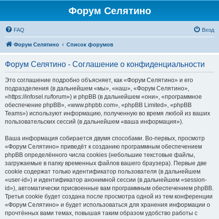
Форум Селятино
FAQ
Вход
Форум Селятино
Список форумов
Форум Селятино - Соглашение о конфиденциальности
Это соглашение подробно объясняет, как «Форум Селятино» и его
подразделения (в дальнейшем «мы», «наш», «Форум Селятино»,
«https://infosel.ru/forum») и phpBB (в дальнейшем «они», «программное
обеспечение phpBB», «www.phpbb.com», «phpBB Limited», «phpBB
Teams») используют информацию, полученную во время любой из ваших
пользовательских сессий (в дальнейшем «ваша информация»).
Ваша информация собирается двумя способами. Во-первых, просмотр
«Форум Селятино» приведёт к созданию программным обеспечением
phpBB определённого числа cookies (небольшие текстовые файлы,
загружаемые в папку временных файлов вашего браузера). Первые две
cookie содержат только идентификатор пользователя (в дальнейшем
«user-id») и идентификатор анонимной сессии (в дальнейшем «session-
id»), автоматически присвоенные вам программным обеспечением phpBB.
Третья cookie будет создана после просмотра одной из тем конференции
«Форум Селятино» и будет использоваться для хранения информации о
прочтённых вами темах, повышая таким образом удобство работы с