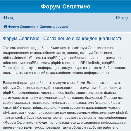
Форум Селятино
FAQ
Вход
Форум Селятино
Список форумов
Форум Селятино - Соглашение о конфиденциальности
Это соглашение подробно объясняет, как «Форум Селятино» и его
подразделения (в дальнейшем «мы», «наш», «Форум Селятино»,
«https://infosel.ru/forum») и phpBB (в дальнейшем «они», «программное
обеспечение phpBB», «www.phpbb.com», «phpBB Limited», «phpBB
Teams») используют информацию, полученную во время любой из ваших
пользовательских сессий (в дальнейшем «ваша информация»).
Ваша информация собирается двумя способами. Во-первых, просмотр
«Форум Селятино» приведёт к созданию программным обеспечением
phpBB определённого числа cookies (небольшие текстовые файлы,
загружаемые в папку временных файлов вашего браузера). Первые две
cookie содержат только идентификатор пользователя (в дальнейшем
«user-id») и идентификатор анонимной сессии (в дальнейшем «session-
id»), автоматически присвоенные вам программным обеспечением phpBB.
Третья cookie будет создана после просмотра одной из тем конференции
«Форум Селятино» и будет использоваться для хранения информации о
прочтённых вами темах, повышая таким образом удобство работы с