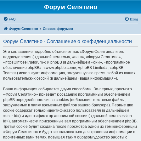
Форум Селятино
FAQ
Вход
Форум Селятино
Список форумов
Форум Селятино - Соглашение о конфиденциальности
Это соглашение подробно объясняет, как «Форум Селятино» и его
подразделения (в дальнейшем «мы», «наш», «Форум Селятино»,
«https://infosel.ru/forum») и phpBB (в дальнейшем «они», «программное
обеспечение phpBB», «www.phpbb.com», «phpBB Limited», «phpBB
Teams») используют информацию, полученную во время любой из ваших
пользовательских сессий (в дальнейшем «ваша информация»).
Ваша информация собирается двумя способами. Во-первых, просмотр
«Форум Селятино» приведёт к созданию программным обеспечением
phpBB определённого числа cookies (небольшие текстовые файлы,
загружаемые в папку временных файлов вашего браузера). Первые две
cookie содержат только идентификатор пользователя (в дальнейшем
«user-id») и идентификатор анонимной сессии (в дальнейшем «session-
id»), автоматически присвоенные вам программным обеспечением phpBB.
Третья cookie будет создана после просмотра одной из тем конференции
«Форум Селятино» и будет использоваться для хранения информации о
прочтённых вами темах, повышая таким образом удобство работы с