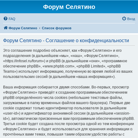
Форум Селятино
FAQ
Вход
Форум Селятино
Список форумов
Форум Селятино - Соглашение о конфиденциальности
Это соглашение подробно объясняет, как «Форум Селятино» и его
подразделения (в дальнейшем «мы», «наш», «Форум Селятино»,
«https://infosel.ru/forum») и phpBB (в дальнейшем «они», «программное
обеспечение phpBB», «www.phpbb.com», «phpBB Limited», «phpBB
Teams») используют информацию, полученную во время любой из ваших
пользовательских сессий (в дальнейшем «ваша информация»).
Ваша информация собирается двумя способами. Во-первых, просмотр
«Форум Селятино» приведёт к созданию программным обеспечением
phpBB определённого числа cookies (небольшие текстовые файлы,
загружаемые в папку временных файлов вашего браузера). Первые две
cookie содержат только идентификатор пользователя (в дальнейшем
«user-id») и идентификатор анонимной сессии (в дальнейшем «session-
id»), автоматически присвоенные вам программным обеспечением phpBB.
Третья cookie будет создана после просмотра одной из тем конференции
«Форум Селятино» и будет использоваться для хранения информации о
прочтённых вами темах, повышая таким образом удобство работы с