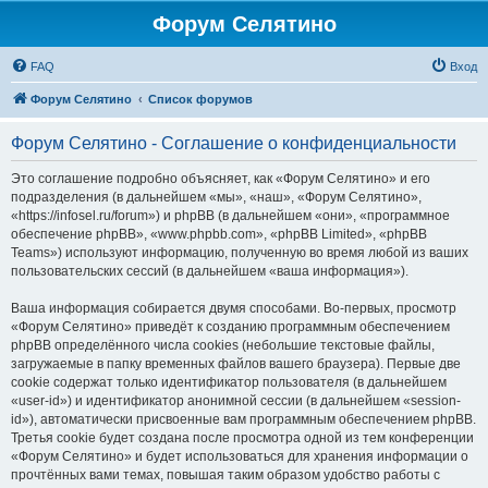
Форум Селятино
FAQ
Вход
Форум Селятино
Список форумов
Форум Селятино - Соглашение о конфиденциальности
Это соглашение подробно объясняет, как «Форум Селятино» и его
подразделения (в дальнейшем «мы», «наш», «Форум Селятино»,
«https://infosel.ru/forum») и phpBB (в дальнейшем «они», «программное
обеспечение phpBB», «www.phpbb.com», «phpBB Limited», «phpBB
Teams») используют информацию, полученную во время любой из ваших
пользовательских сессий (в дальнейшем «ваша информация»).
Ваша информация собирается двумя способами. Во-первых, просмотр
«Форум Селятино» приведёт к созданию программным обеспечением
phpBB определённого числа cookies (небольшие текстовые файлы,
загружаемые в папку временных файлов вашего браузера). Первые две
cookie содержат только идентификатор пользователя (в дальнейшем
«user-id») и идентификатор анонимной сессии (в дальнейшем «session-
id»), автоматически присвоенные вам программным обеспечением phpBB.
Третья cookie будет создана после просмотра одной из тем конференции
«Форум Селятино» и будет использоваться для хранения информации о
прочтённых вами темах, повышая таким образом удобство работы с