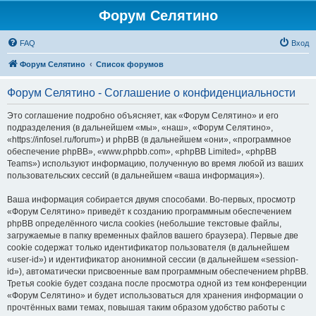
Форум Селятино
FAQ
Вход
Форум Селятино
Список форумов
Форум Селятино - Соглашение о конфиденциальности
Это соглашение подробно объясняет, как «Форум Селятино» и его
подразделения (в дальнейшем «мы», «наш», «Форум Селятино»,
«https://infosel.ru/forum») и phpBB (в дальнейшем «они», «программное
обеспечение phpBB», «www.phpbb.com», «phpBB Limited», «phpBB
Teams») используют информацию, полученную во время любой из ваших
пользовательских сессий (в дальнейшем «ваша информация»).
Ваша информация собирается двумя способами. Во-первых, просмотр
«Форум Селятино» приведёт к созданию программным обеспечением
phpBB определённого числа cookies (небольшие текстовые файлы,
загружаемые в папку временных файлов вашего браузера). Первые две
cookie содержат только идентификатор пользователя (в дальнейшем
«user-id») и идентификатор анонимной сессии (в дальнейшем «session-
id»), автоматически присвоенные вам программным обеспечением phpBB.
Третья cookie будет создана после просмотра одной из тем конференции
«Форум Селятино» и будет использоваться для хранения информации о
прочтённых вами темах, повышая таким образом удобство работы с