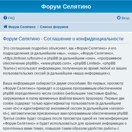
Форум Селятино
FAQ
Вход
Форум Селятино
Список форумов
Форум Селятино - Соглашение о конфиденциальности
Это соглашение подробно объясняет, как «Форум Селятино» и его
подразделения (в дальнейшем «мы», «наш», «Форум Селятино»,
«https://infosel.ru/forum») и phpBB (в дальнейшем «они», «программное
обеспечение phpBB», «www.phpbb.com», «phpBB Limited», «phpBB
Teams») используют информацию, полученную во время любой из ваших
пользовательских сессий (в дальнейшем «ваша информация»).
Ваша информация собирается двумя способами. Во-первых, просмотр
«Форум Селятино» приведёт к созданию программным обеспечением
phpBB определённого числа cookies (небольшие текстовые файлы,
загружаемые в папку временных файлов вашего браузера). Первые две
cookie содержат только идентификатор пользователя (в дальнейшем
«user-id») и идентификатор анонимной сессии (в дальнейшем «session-
id»), автоматически присвоенные вам программным обеспечением phpBB.
Третья cookie будет создана после просмотра одной из тем конференции
«Форум Селятино» и будет использоваться для хранения информации о
прочтённых вами темах, повышая таким образом удобство работы с