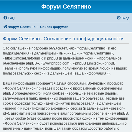
Форум Селятино
FAQ
Вход
Форум Селятино
Список форумов
Форум Селятино - Соглашение о конфиденциальности
Это соглашение подробно объясняет, как «Форум Селятино» и его
подразделения (в дальнейшем «мы», «наш», «Форум Селятино»,
«https://infosel.ru/forum») и phpBB (в дальнейшем «они», «программное
обеспечение phpBB», «www.phpbb.com», «phpBB Limited», «phpBB
Teams») используют информацию, полученную во время любой из ваших
пользовательских сессий (в дальнейшем «ваша информация»).
Ваша информация собирается двумя способами. Во-первых, просмотр
«Форум Селятино» приведёт к созданию программным обеспечением
phpBB определённого числа cookies (небольшие текстовые файлы,
загружаемые в папку временных файлов вашего браузера). Первые две
cookie содержат только идентификатор пользователя (в дальнейшем
«user-id») и идентификатор анонимной сессии (в дальнейшем «session-
id»), автоматически присвоенные вам программным обеспечением phpBB.
Третья cookie будет создана после просмотра одной из тем конференции
«Форум Селятино» и будет использоваться для хранения информации о
прочтённых вами темах, повышая таким образом удобство работы с