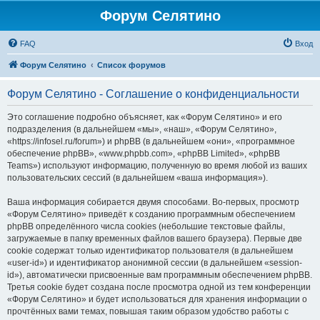
Форум Селятино
FAQ
Вход
Форум Селятино
Список форумов
Форум Селятино - Соглашение о конфиденциальности
Это соглашение подробно объясняет, как «Форум Селятино» и его
подразделения (в дальнейшем «мы», «наш», «Форум Селятино»,
«https://infosel.ru/forum») и phpBB (в дальнейшем «они», «программное
обеспечение phpBB», «www.phpbb.com», «phpBB Limited», «phpBB
Teams») используют информацию, полученную во время любой из ваших
пользовательских сессий (в дальнейшем «ваша информация»).
Ваша информация собирается двумя способами. Во-первых, просмотр
«Форум Селятино» приведёт к созданию программным обеспечением
phpBB определённого числа cookies (небольшие текстовые файлы,
загружаемые в папку временных файлов вашего браузера). Первые две
cookie содержат только идентификатор пользователя (в дальнейшем
«user-id») и идентификатор анонимной сессии (в дальнейшем «session-
id»), автоматически присвоенные вам программным обеспечением phpBB.
Третья cookie будет создана после просмотра одной из тем конференции
«Форум Селятино» и будет использоваться для хранения информации о
прочтённых вами темах, повышая таким образом удобство работы с