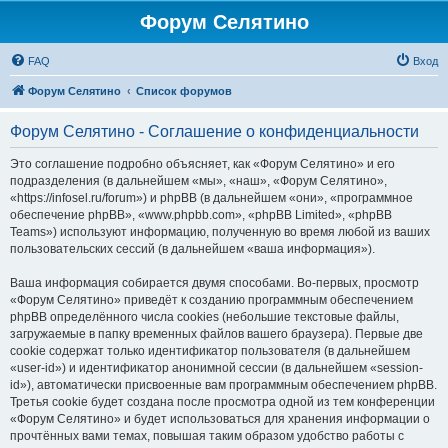
Форум Селятино
FAQ
Вход
Форум Селятино
Список форумов
Форум Селятино - Соглашение о конфиденциальности
Это соглашение подробно объясняет, как «Форум Селятино» и его
подразделения (в дальнейшем «мы», «наш», «Форум Селятино»,
«https://infosel.ru/forum») и phpBB (в дальнейшем «они», «программное
обеспечение phpBB», «www.phpbb.com», «phpBB Limited», «phpBB
Teams») используют информацию, полученную во время любой из ваших
пользовательских сессий (в дальнейшем «ваша информация»).
Ваша информация собирается двумя способами. Во-первых, просмотр
«Форум Селятино» приведёт к созданию программным обеспечением
phpBB определённого числа cookies (небольшие текстовые файлы,
загружаемые в папку временных файлов вашего браузера). Первые две
cookie содержат только идентификатор пользователя (в дальнейшем
«user-id») и идентификатор анонимной сессии (в дальнейшем «session-
id»), автоматически присвоенные вам программным обеспечением phpBB.
Третья cookie будет создана после просмотра одной из тем конференции
«Форум Селятино» и будет использоваться для хранения информации о
прочтённых вами темах, повышая таким образом удобство работы с