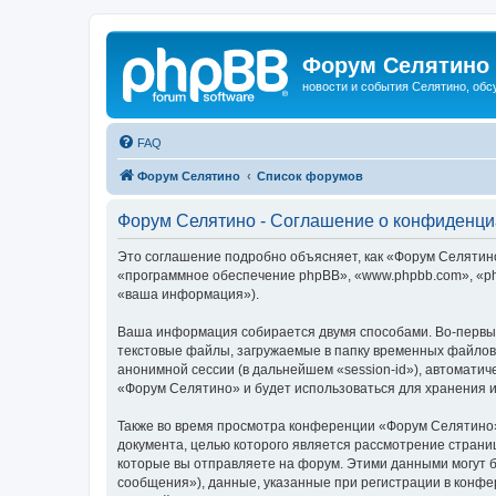
Форум Селятино
новости и события Селятино, об
FAQ
Форум Селятино
Список форумов
Форум Селятино - Соглашение о конфиденци
Это соглашение подробно объясняет, как «Форум Селятино»
«программное обеспечение phpBB», «www.phpbb.com», «ph
«ваша информация»).
Ваша информация собирается двумя способами. Во-первы
текстовые файлы, загружаемые в папку временных файлов 
анонимной сессии (в дальнейшем «session-id»), автомати
«Форум Селятино» и будет использоваться для хранения 
Также во время просмотра конференции «Форум Селятино»
документа, целью которого является рассмотрение стран
которые вы отправляете на форум. Этими данными могут 
сообщения»), данные, указанные при регистрации в конфе