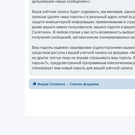
дальнейшем «ваши сообщения»).
Ваша учётная запись будет содержать, как минимум, одн
записью (далее «ваш пароль») и реальный адрес email (в
защите компьютерной информации, применяемыми в стран
кроме вашего имени пользователя, вашего пароля и вашег
Селятино». В любом случае у вас есть возможность выбрат
получения сообщений, автоматически сгенерированных п
Ваш пароль надёжно зашифрован (односторонним хэширован
средством доступа к вашей учётной записи на форумах «Фо
ни другое третье лицо не вправе спрашивать ваш пароль. 
пароль?», предусмотренной программным обеспечением ph
сгенерирует вам новый пароль для вашей учётной записи.
Форум Селятино
Список форумов