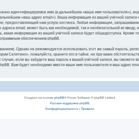
означно идентифицируемое имя (в дальнейшем «ваше имя пользователя»), ин
 дальнейшем «ваш адрес email»). Ваша информация из вашей учётной записи
е, предоставляющей нам услуги хостинга. Любая информация, запрашиваем
о адреса email, может быть как необходимой, так и необязательной ко ввод
ь, какая информация из вашей учётной записи будет общедоступна. Кроме того
рограммным обеспечением phpBB.
ием). Однако не рекомендуется использовать этот же самый пароль, регист
рум Селятино», пожалуйста, храните его в тайне, ни при каких обстоятельст
В случае, если вы забудете ваш пароль к вашей учётной записи, вы сможете
pBB. Вам будет необходимо ввести ваше имя пользователя и ваш адрес emai
Создано на основе
phpBB
® Forum Software © phpBB Limited
Русская поддержка phpBB
Конфиденциальность
|
Правила