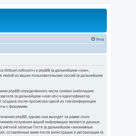
Вход
//infosel.ru/forum») и phpBB (в дальнейшем «они»,
я любой из ваших пользовательских сессий (в дальнейшем
ием phpBB определённого числа cookies (небольшие
ователя (в дальнейшем «user-id») и идентификатор
ет создана после просмотра одной из тем конференции
оты с форумами.
ечению phpBB, однако они выходят за рамки этого
точником получения вашей информации являются данные,
д учётной записью Гостя (в дальнейшем «анонимные
я, оставленные вами после регистрации и авторизации (в