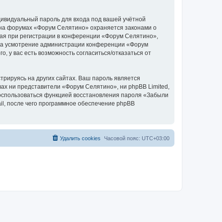
дивидуальный пароль для входа под вашей учётной
 на форумах «Форум Селятино» охраняется законами о
ая при регистрации в конференции «Форум Селятино»,
у, на усмотрение администрации конференции «Форум
, у вас есть возможность согласиться/отказаться от
рируясь на других сайтах. Ваш пароль является
вах ни представители «Форум Селятино», ни phpBB Limited,
 воспользоваться функцией восстановления пароля «Забыли
l, после чего программное обеспечение phpBB
Удалить cookies
Часовой пояс:
UTC+03:00