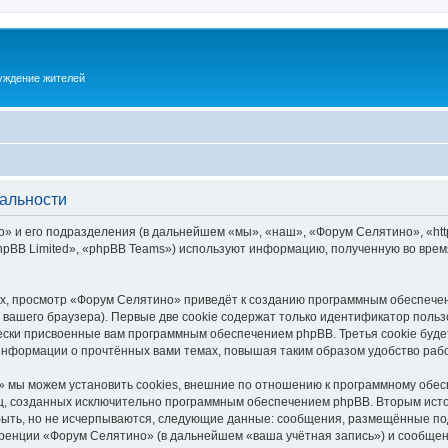
суждение жителей
альности
 и его подразделения (в дальнейшем «мы», «наш», «Форум Селятино», «https:
pBB Limited», «phpBB Teams») используют информацию, полученную во врем
х, просмотр «Форум Селятино» приведёт к созданию программным обеспечен
вашего браузера). Первые две cookie содержат только идентификатор польз
чески присвоенные вам программным обеспечением phpBB. Третья cookie буд
информации о прочтённых вами темах, повышая таким образом удобство раб
 мы можем установить cookies, внешние по отношению к программному обесп
иц, созданных исключительно программным обеспечением phpBB. Вторым ис
быть, но не исчерпываются, следующие данные: сообщения, размещённые по
ренции «Форум Селятино» (в дальнейшем «ваша учётная запись») и сообщени