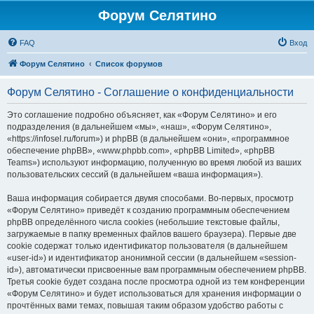
Форум Селятино
FAQ
Вход
Форум Селятино
Список форумов
Форум Селятино - Соглашение о конфиденциальности
Это соглашение подробно объясняет, как «Форум Селятино» и его
подразделения (в дальнейшем «мы», «наш», «Форум Селятино»,
«https://infosel.ru/forum») и phpBB (в дальнейшем «они», «программное
обеспечение phpBB», «www.phpbb.com», «phpBB Limited», «phpBB
Teams») используют информацию, полученную во время любой из ваших
пользовательских сессий (в дальнейшем «ваша информация»).
Ваша информация собирается двумя способами. Во-первых, просмотр
«Форум Селятино» приведёт к созданию программным обеспечением
phpBB определённого числа cookies (небольшие текстовые файлы,
загружаемые в папку временных файлов вашего браузера). Первые две
cookie содержат только идентификатор пользователя (в дальнейшем
«user-id») и идентификатор анонимной сессии (в дальнейшем «session-
id»), автоматически присвоенные вам программным обеспечением phpBB.
Третья cookie будет создана после просмотра одной из тем конференции
«Форум Селятино» и будет использоваться для хранения информации о
прочтённых вами темах, повышая таким образом удобство работы с