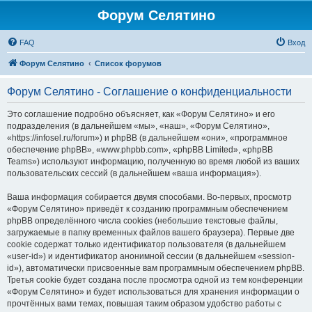
Форум Селятино
FAQ
Вход
Форум Селятино
Список форумов
Форум Селятино - Соглашение о конфиденциальности
Это соглашение подробно объясняет, как «Форум Селятино» и его
подразделения (в дальнейшем «мы», «наш», «Форум Селятино»,
«https://infosel.ru/forum») и phpBB (в дальнейшем «они», «программное
обеспечение phpBB», «www.phpbb.com», «phpBB Limited», «phpBB
Teams») используют информацию, полученную во время любой из ваших
пользовательских сессий (в дальнейшем «ваша информация»).
Ваша информация собирается двумя способами. Во-первых, просмотр
«Форум Селятино» приведёт к созданию программным обеспечением
phpBB определённого числа cookies (небольшие текстовые файлы,
загружаемые в папку временных файлов вашего браузера). Первые две
cookie содержат только идентификатор пользователя (в дальнейшем
«user-id») и идентификатор анонимной сессии (в дальнейшем «session-
id»), автоматически присвоенные вам программным обеспечением phpBB.
Третья cookie будет создана после просмотра одной из тем конференции
«Форум Селятино» и будет использоваться для хранения информации о
прочтённых вами темах, повышая таким образом удобство работы с