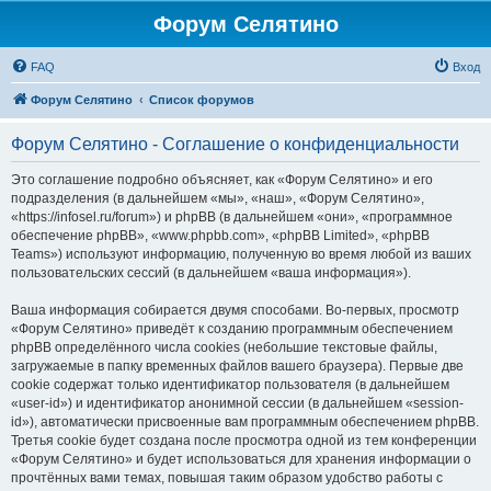
Форум Селятино
FAQ
Вход
Форум Селятино
Список форумов
Форум Селятино - Соглашение о конфиденциальности
Это соглашение подробно объясняет, как «Форум Селятино» и его
подразделения (в дальнейшем «мы», «наш», «Форум Селятино»,
«https://infosel.ru/forum») и phpBB (в дальнейшем «они», «программное
обеспечение phpBB», «www.phpbb.com», «phpBB Limited», «phpBB
Teams») используют информацию, полученную во время любой из ваших
пользовательских сессий (в дальнейшем «ваша информация»).
Ваша информация собирается двумя способами. Во-первых, просмотр
«Форум Селятино» приведёт к созданию программным обеспечением
phpBB определённого числа cookies (небольшие текстовые файлы,
загружаемые в папку временных файлов вашего браузера). Первые две
cookie содержат только идентификатор пользователя (в дальнейшем
«user-id») и идентификатор анонимной сессии (в дальнейшем «session-
id»), автоматически присвоенные вам программным обеспечением phpBB.
Третья cookie будет создана после просмотра одной из тем конференции
«Форум Селятино» и будет использоваться для хранения информации о
прочтённых вами темах, повышая таким образом удобство работы с