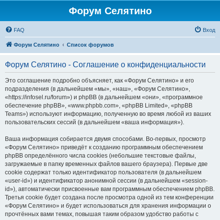
Форум Селятино
FAQ
Вход
Форум Селятино
Список форумов
Форум Селятино - Соглашение о конфиденциальности
Это соглашение подробно объясняет, как «Форум Селятино» и его
подразделения (в дальнейшем «мы», «наш», «Форум Селятино»,
«https://infosel.ru/forum») и phpBB (в дальнейшем «они», «программное
обеспечение phpBB», «www.phpbb.com», «phpBB Limited», «phpBB
Teams») используют информацию, полученную во время любой из ваших
пользовательских сессий (в дальнейшем «ваша информация»).
Ваша информация собирается двумя способами. Во-первых, просмотр
«Форум Селятино» приведёт к созданию программным обеспечением
phpBB определённого числа cookies (небольшие текстовые файлы,
загружаемые в папку временных файлов вашего браузера). Первые две
cookie содержат только идентификатор пользователя (в дальнейшем
«user-id») и идентификатор анонимной сессии (в дальнейшем «session-
id»), автоматически присвоенные вам программным обеспечением phpBB.
Третья cookie будет создана после просмотра одной из тем конференции
«Форум Селятино» и будет использоваться для хранения информации о
прочтённых вами темах, повышая таким образом удобство работы с