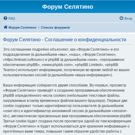
Форум Селятино
FAQ
Вход
Форум Селятино
Список форумов
Форум Селятино - Соглашение о конфиденциальности
Это соглашение подробно объясняет, как «Форум Селятино» и его
подразделения (в дальнейшем «мы», «наш», «Форум Селятино»,
«https://infosel.ru/forum») и phpBB (в дальнейшем «они», «программное
обеспечение phpBB», «www.phpbb.com», «phpBB Limited», «phpBB
Teams») используют информацию, полученную во время любой из ваших
пользовательских сессий (в дальнейшем «ваша информация»).
Ваша информация собирается двумя способами. Во-первых, просмотр
«Форум Селятино» приведёт к созданию программным обеспечением
phpBB определённого числа cookies (небольшие текстовые файлы,
загружаемые в папку временных файлов вашего браузера). Первые две
cookie содержат только идентификатор пользователя (в дальнейшем
«user-id») и идентификатор анонимной сессии (в дальнейшем «session-
id»), автоматически присвоенные вам программным обеспечением phpBB.
Третья cookie будет создана после просмотра одной из тем конференции
«Форум Селятино» и будет использоваться для хранения информации о
прочтённых вами темах, повышая таким образом удобство работы с