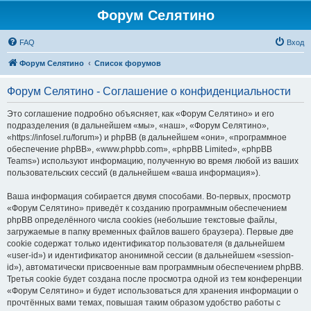
Форум Селятино
FAQ
Вход
Форум Селятино
Список форумов
Форум Селятино - Соглашение о конфиденциальности
Это соглашение подробно объясняет, как «Форум Селятино» и его
подразделения (в дальнейшем «мы», «наш», «Форум Селятино»,
«https://infosel.ru/forum») и phpBB (в дальнейшем «они», «программное
обеспечение phpBB», «www.phpbb.com», «phpBB Limited», «phpBB
Teams») используют информацию, полученную во время любой из ваших
пользовательских сессий (в дальнейшем «ваша информация»).
Ваша информация собирается двумя способами. Во-первых, просмотр
«Форум Селятино» приведёт к созданию программным обеспечением
phpBB определённого числа cookies (небольшие текстовые файлы,
загружаемые в папку временных файлов вашего браузера). Первые две
cookie содержат только идентификатор пользователя (в дальнейшем
«user-id») и идентификатор анонимной сессии (в дальнейшем «session-
id»), автоматически присвоенные вам программным обеспечением phpBB.
Третья cookie будет создана после просмотра одной из тем конференции
«Форум Селятино» и будет использоваться для хранения информации о
прочтённых вами темах, повышая таким образом удобство работы с