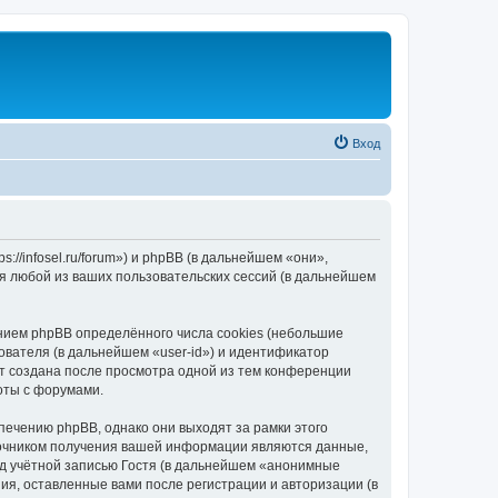
Вход
//infosel.ru/forum») и phpBB (в дальнейшем «они»,
я любой из ваших пользовательских сессий (в дальнейшем
ием phpBB определённого числа cookies (небольшие
ователя (в дальнейшем «user-id») и идентификатор
ет создана после просмотра одной из тем конференции
оты с форумами.
ечению phpBB, однако они выходят за рамки этого
точником получения вашей информации являются данные,
д учётной записью Гостя (в дальнейшем «анонимные
я, оставленные вами после регистрации и авторизации (в