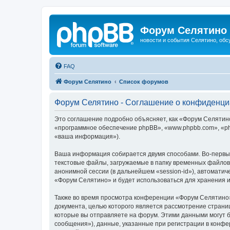
Форум Селятино
новости и события Селятино, об
FAQ
Форум Селятино
Список форумов
Форум Селятино - Соглашение о конфиденци
Это соглашение подробно объясняет, как «Форум Селятино»
«программное обеспечение phpBB», «www.phpbb.com», «ph
«ваша информация»).
Ваша информация собирается двумя способами. Во-первы
текстовые файлы, загружаемые в папку временных файлов 
анонимной сессии (в дальнейшем «session-id»), автомати
«Форум Селятино» и будет использоваться для хранения 
Также во время просмотра конференции «Форум Селятино»
документа, целью которого является рассмотрение стран
которые вы отправляете на форум. Этими данными могут 
сообщения»), данные, указанные при регистрации в конфе