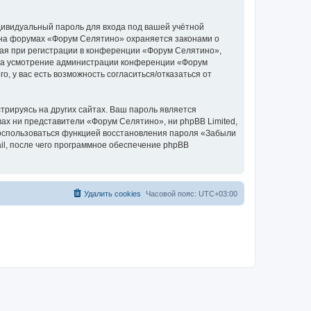
дивидуальный пароль для входа под вашей учётной
 на форумах «Форум Селятино» охраняется законами о
ая при регистрации в конференции «Форум Селятино»,
у, на усмотрение администрации конференции «Форум
, у вас есть возможность согласиться/отказаться от
рируясь на других сайтах. Ваш пароль является
вах ни представители «Форум Селятино», ни phpBB Limited,
 воспользоваться функцией восстановления пароля «Забыли
l, после чего программное обеспечение phpBB
Удалить cookies
Часовой пояс:
UTC+03:00