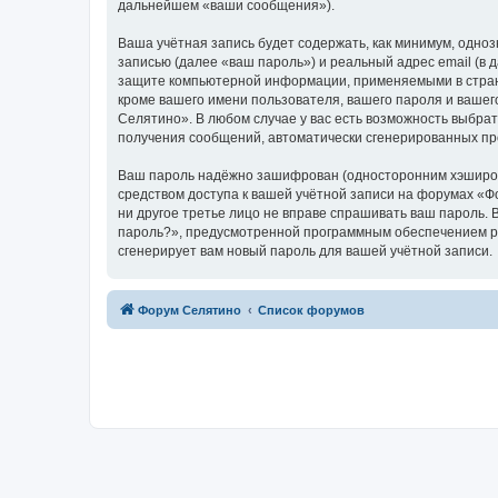
дальнейшем «ваши сообщения»).
Ваша учётная запись будет содержать, как минимум, одн
записью (далее «ваш пароль») и реальный адрес email (в
защите компьютерной информации, применяемыми в стран
кроме вашего имени пользователя, вашего пароля и вашег
Селятино». В любом случае у вас есть возможность выбрат
получения сообщений, автоматически сгенерированных п
Ваш пароль надёжно зашифрован (односторонним хэширован
средством доступа к вашей учётной записи на форумах «Фо
ни другое третье лицо не вправе спрашивать ваш пароль. 
пароль?», предусмотренной программным обеспечением ph
сгенерирует вам новый пароль для вашей учётной записи.
Форум Селятино
Список форумов