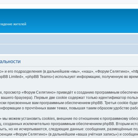
суждение жителей
альности
 и его подразделения (в дальнейшем «мы», «наш», «Форум Селятино», «https:
pBB Limited», «phpBB Teams») используют информацию, полученную во врем
х, просмотр «Форум Селятино» приведёт к созданию программным обеспечен
вашего браузера). Первые две cookie содержат только идентификатор польз
чески присвоенные вам программным обеспечением phpBB. Третья cookie буд
информации о прочтённых вами темах, повышая таким образом удобство раб
 мы можем установить cookies, внешние по отношению к программному обесп
иц, созданных исключительно программным обеспечением phpBB. Вторым ис
быть, но не исчерпываются, следующие данные: сообщения, размещённые по
ренции «Форум Селятино» (в дальнейшем «ваша учётная запись») и сообщени