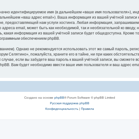
означно идентифицируемое имя (в дальнейшем «ваше имя пользователя»), ин
 дальнейшем «ваш адрес email»). Ваша информация из вашей учётной записи
е, предоставляющей нам услуги хостинга. Любая информация, запрашиваем
о адреса email, может быть как необходимой, так и необязательной ко ввод
ь, какая информация из вашей учётной записи будет общедоступна. Кроме того
рограммным обеспечением phpBB.
ием). Однако не рекомендуется использовать этот же самый пароль, регист
рум Селятино», пожалуйста, храните его в тайне, ни при каких обстоятельст
В случае, если вы забудете ваш пароль к вашей учётной записи, вы сможете
pBB. Вам будет необходимо ввести ваше имя пользователя и ваш адрес emai
Создано на основе
phpBB
® Forum Software © phpBB Limited
Русская поддержка phpBB
Конфиденциальность
|
Правила