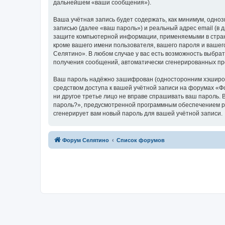
дальнейшем «ваши сообщения»).
Ваша учётная запись будет содержать, как минимум, одн
записью (далее «ваш пароль») и реальный адрес email (в
защите компьютерной информации, применяемыми в стран
кроме вашего имени пользователя, вашего пароля и вашег
Селятино». В любом случае у вас есть возможность выбрат
получения сообщений, автоматически сгенерированных п
Ваш пароль надёжно зашифрован (односторонним хэширован
средством доступа к вашей учётной записи на форумах «Фо
ни другое третье лицо не вправе спрашивать ваш пароль. 
пароль?», предусмотренной программным обеспечением ph
сгенерирует вам новый пароль для вашей учётной записи.
Форум Селятино
Список форумов