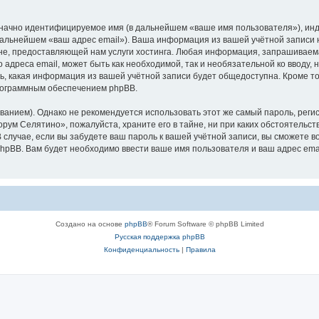
означно идентифицируемое имя (в дальнейшем «ваше имя пользователя»), ин
 дальнейшем «ваш адрес email»). Ваша информация из вашей учётной записи
е, предоставляющей нам услуги хостинга. Любая информация, запрашиваем
о адреса email, может быть как необходимой, так и необязательной ко ввод
ь, какая информация из вашей учётной записи будет общедоступна. Кроме того
рограммным обеспечением phpBB.
ием). Однако не рекомендуется использовать этот же самый пароль, регист
рум Селятино», пожалуйста, храните его в тайне, ни при каких обстоятельст
В случае, если вы забудете ваш пароль к вашей учётной записи, вы сможете
pBB. Вам будет необходимо ввести ваше имя пользователя и ваш адрес emai
Создано на основе
phpBB
® Forum Software © phpBB Limited
Русская поддержка phpBB
Конфиденциальность
|
Правила