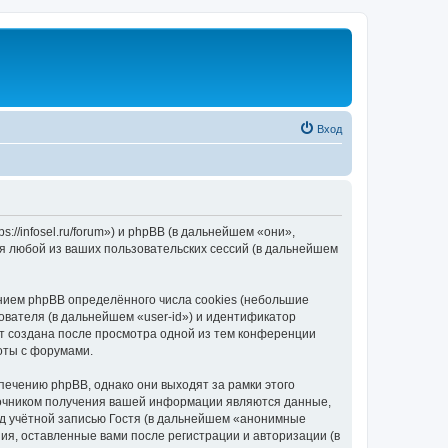
Вход
//infosel.ru/forum») и phpBB (в дальнейшем «они»,
я любой из ваших пользовательских сессий (в дальнейшем
ием phpBB определённого числа cookies (небольшие
ователя (в дальнейшем «user-id») и идентификатор
ет создана после просмотра одной из тем конференции
оты с форумами.
ечению phpBB, однако они выходят за рамки этого
точником получения вашей информации являются данные,
д учётной записью Гостя (в дальнейшем «анонимные
я, оставленные вами после регистрации и авторизации (в