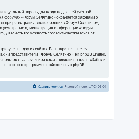
дивидуальный пароль для входа под вашей учётной
 на форумах «Форум Селятино» охраняется законами о
ая при регистрации в конференции «Форум Селятино»,
у, на усмотрение администрации конференции «Форум
, у вас есть возможность согласиться/отказаться от
рируясь на других сайтах. Ваш пароль является
вах ни представители «Форум Селятино», ни phpBB Limited,
 воспользоваться функцией восстановления пароля «Забыли
l, после чего программное обеспечение phpBB
Удалить cookies
Часовой пояс:
UTC+03:00