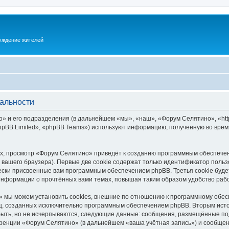
суждение жителей
альности
 и его подразделения (в дальнейшем «мы», «наш», «Форум Селятино», «https:
pBB Limited», «phpBB Teams») используют информацию, полученную во врем
х, просмотр «Форум Селятино» приведёт к созданию программным обеспечен
вашего браузера). Первые две cookie содержат только идентификатор польз
чески присвоенные вам программным обеспечением phpBB. Третья cookie буд
информации о прочтённых вами темах, повышая таким образом удобство раб
 мы можем установить cookies, внешние по отношению к программному обесп
иц, созданных исключительно программным обеспечением phpBB. Вторым ис
быть, но не исчерпываются, следующие данные: сообщения, размещённые по
ренции «Форум Селятино» (в дальнейшем «ваша учётная запись») и сообщени