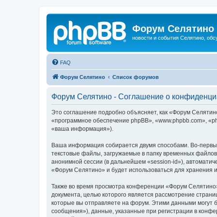
Форум Селятино
новости и события Селятино, об
FAQ
Форум Селятино
Список форумов
Форум Селятино - Соглашение о конфиденци
Это соглашение подробно объясняет, как «Форум Селятино»
«программное обеспечение phpBB», «www.phpbb.com», «ph
«ваша информация»).
Ваша информация собирается двумя способами. Во-первы
текстовые файлы, загружаемые в папку временных файлов 
анонимной сессии (в дальнейшем «session-id»), автомати
«Форум Селятино» и будет использоваться для хранения 
Также во время просмотра конференции «Форум Селятино»
документа, целью которого является рассмотрение стран
которые вы отправляете на форум. Этими данными могут 
сообщения»), данные, указанные при регистрации в конфе