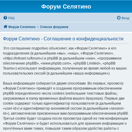
Форум Селятино
FAQ
Вход
Форум Селятино
Список форумов
Форум Селятино - Соглашение о конфиденциальности
Это соглашение подробно объясняет, как «Форум Селятино» и его
подразделения (в дальнейшем «мы», «наш», «Форум Селятино»,
«https://infosel.ru/forum») и phpBB (в дальнейшем «они», «программное
обеспечение phpBB», «www.phpbb.com», «phpBB Limited», «phpBB
Teams») используют информацию, полученную во время любой из ваших
пользовательских сессий (в дальнейшем «ваша информация»).
Ваша информация собирается двумя способами. Во-первых, просмотр
«Форум Селятино» приведёт к созданию программным обеспечением
phpBB определённого числа cookies (небольшие текстовые файлы,
загружаемые в папку временных файлов вашего браузера). Первые две
cookie содержат только идентификатор пользователя (в дальнейшем
«user-id») и идентификатор анонимной сессии (в дальнейшем «session-
id»), автоматически присвоенные вам программным обеспечением phpBB.
Третья cookie будет создана после просмотра одной из тем конференции
«Форум Селятино» и будет использоваться для хранения информации о
прочтённых вами темах, повышая таким образом удобство работы с