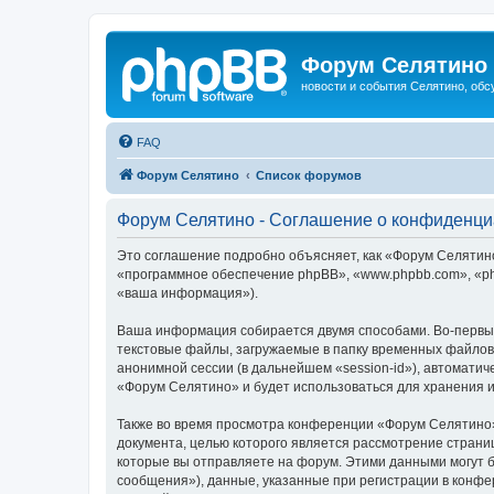
Форум Селятино
новости и события Селятино, об
FAQ
Форум Селятино
Список форумов
Форум Селятино - Соглашение о конфиденци
Это соглашение подробно объясняет, как «Форум Селятино»
«программное обеспечение phpBB», «www.phpbb.com», «ph
«ваша информация»).
Ваша информация собирается двумя способами. Во-первы
текстовые файлы, загружаемые в папку временных файлов 
анонимной сессии (в дальнейшем «session-id»), автомати
«Форум Селятино» и будет использоваться для хранения 
Также во время просмотра конференции «Форум Селятино»
документа, целью которого является рассмотрение стран
которые вы отправляете на форум. Этими данными могут 
сообщения»), данные, указанные при регистрации в конфе