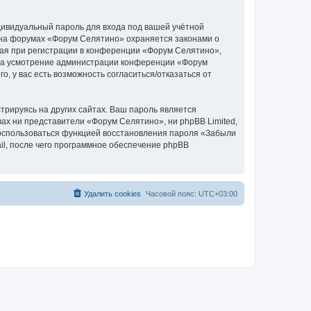
дивидуальный пароль для входа под вашей учётной
 на форумах «Форум Селятино» охраняется законами о
ая при регистрации в конференции «Форум Селятино»,
у, на усмотрение администрации конференции «Форум
, у вас есть возможность согласиться/отказаться от
рируясь на других сайтах. Ваш пароль является
вах ни представители «Форум Селятино», ни phpBB Limited,
 воспользоваться функцией восстановления пароля «Забыли
l, после чего программное обеспечение phpBB
Удалить cookies
Часовой пояс:
UTC+03:00