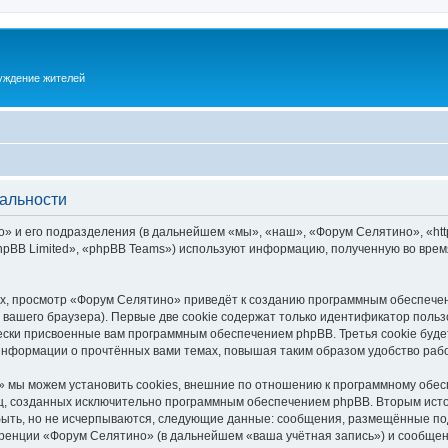
суждение жителей
альности
 и его подразделения (в дальнейшем «мы», «наш», «Форум Селятино», «https:
pBB Limited», «phpBB Teams») используют информацию, полученную во врем
х, просмотр «Форум Селятино» приведёт к созданию программным обеспечен
вашего браузера). Первые две cookie содержат только идентификатор польз
чески присвоенные вам программным обеспечением phpBB. Третья cookie буд
информации о прочтённых вами темах, повышая таким образом удобство раб
 мы можем установить cookies, внешние по отношению к программному обесп
иц, созданных исключительно программным обеспечением phpBB. Вторым ис
быть, но не исчерпываются, следующие данные: сообщения, размещённые по
ренции «Форум Селятино» (в дальнейшем «ваша учётная запись») и сообщени