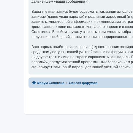
дальнейшем «ваши сообщения»).
Ваша учётная запись будет содержать, как минимум, одн
записью (далее «ваш пароль») и реальный адрес email (в
защите компьютерной информации, применяемыми в стран
кроме вашего имени пользователя, вашего пароля и вашег
Селятино». В любом случае у вас есть возможность выбрат
получения сообщений, автоматически сгенерированных п
Ваш пароль надёжно зашифрован (односторонним хэширован
средством доступа к вашей учётной записи на форумах «Фо
ни другое третье лицо не вправе спрашивать ваш пароль. 
пароль?», предусмотренной программным обеспечением ph
сгенерирует вам новый пароль для вашей учётной записи.
Форум Селятино
Список форумов