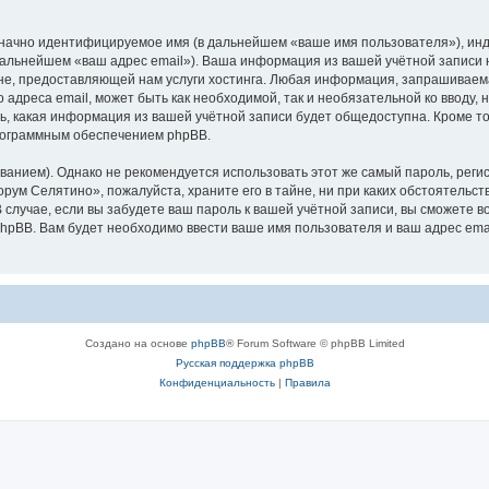
означно идентифицируемое имя (в дальнейшем «ваше имя пользователя»), ин
 дальнейшем «ваш адрес email»). Ваша информация из вашей учётной записи
е, предоставляющей нам услуги хостинга. Любая информация, запрашиваем
о адреса email, может быть как необходимой, так и необязательной ко ввод
ь, какая информация из вашей учётной записи будет общедоступна. Кроме того
рограммным обеспечением phpBB.
ием). Однако не рекомендуется использовать этот же самый пароль, регист
рум Селятино», пожалуйста, храните его в тайне, ни при каких обстоятельст
В случае, если вы забудете ваш пароль к вашей учётной записи, вы сможете
pBB. Вам будет необходимо ввести ваше имя пользователя и ваш адрес emai
Создано на основе
phpBB
® Forum Software © phpBB Limited
Русская поддержка phpBB
Конфиденциальность
|
Правила