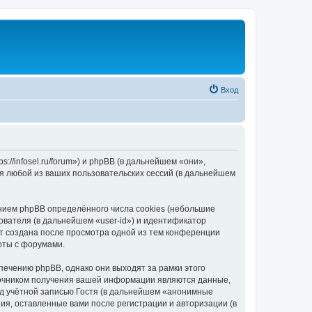
Вход
//infosel.ru/forum») и phpBB (в дальнейшем «они»,
я любой из ваших пользовательских сессий (в дальнейшем
ием phpBB определённого числа cookies (небольшие
ователя (в дальнейшем «user-id») и идентификатор
ет создана после просмотра одной из тем конференции
оты с форумами.
ечению phpBB, однако они выходят за рамки этого
точником получения вашей информации являются данные,
д учётной записью Гостя (в дальнейшем «анонимные
я, оставленные вами после регистрации и авторизации (в