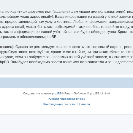
означно идентифицируемое имя (в дальнейшем «ваше имя пользователя»), ин
 дальнейшем «ваш адрес email»). Ваша информация из вашей учётной записи
е, предоставляющей нам услуги хостинга. Любая информация, запрашиваем
о адреса email, может быть как необходимой, так и необязательной ко ввод
ь, какая информация из вашей учётной записи будет общедоступна. Кроме того
рограммным обеспечением phpBB.
ием). Однако не рекомендуется использовать этот же самый пароль, регист
рум Селятино», пожалуйста, храните его в тайне, ни при каких обстоятельст
В случае, если вы забудете ваш пароль к вашей учётной записи, вы сможете
pBB. Вам будет необходимо ввести ваше имя пользователя и ваш адрес emai
Создано на основе
phpBB
® Forum Software © phpBB Limited
Русская поддержка phpBB
Конфиденциальность
|
Правила