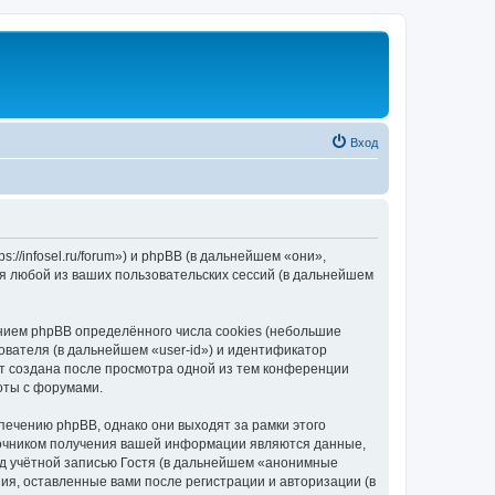
Вход
//infosel.ru/forum») и phpBB (в дальнейшем «они»,
я любой из ваших пользовательских сессий (в дальнейшем
ием phpBB определённого числа cookies (небольшие
ователя (в дальнейшем «user-id») и идентификатор
ет создана после просмотра одной из тем конференции
оты с форумами.
ечению phpBB, однако они выходят за рамки этого
точником получения вашей информации являются данные,
д учётной записью Гостя (в дальнейшем «анонимные
я, оставленные вами после регистрации и авторизации (в