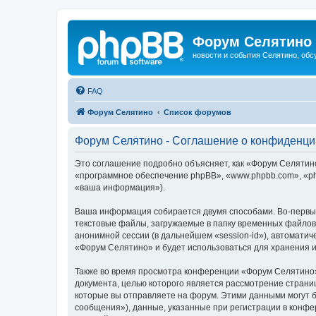
Форум Селятино
новости и события Селятино, об
FAQ
Форум Селятино
Список форумов
Форум Селятино - Соглашение о конфиденци
Это соглашение подробно объясняет, как «Форум Селятино»
«программное обеспечение phpBB», «www.phpbb.com», «ph
«ваша информация»).
Ваша информация собирается двумя способами. Во-первы
текстовые файлы, загружаемые в папку временных файлов 
анонимной сессии (в дальнейшем «session-id»), автомати
«Форум Селятино» и будет использоваться для хранения 
Также во время просмотра конференции «Форум Селятино»
документа, целью которого является рассмотрение стран
которые вы отправляете на форум. Этими данными могут 
сообщения»), данные, указанные при регистрации в конфе