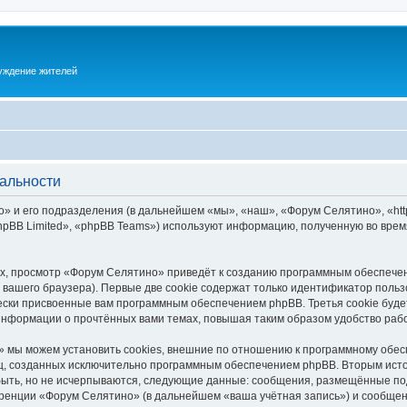
суждение жителей
альности
 и его подразделения (в дальнейшем «мы», «наш», «Форум Селятино», «https:
pBB Limited», «phpBB Teams») используют информацию, полученную во врем
х, просмотр «Форум Селятино» приведёт к созданию программным обеспечен
вашего браузера). Первые две cookie содержат только идентификатор польз
чески присвоенные вам программным обеспечением phpBB. Третья cookie буд
информации о прочтённых вами темах, повышая таким образом удобство раб
 мы можем установить cookies, внешние по отношению к программному обесп
иц, созданных исключительно программным обеспечением phpBB. Вторым ис
быть, но не исчерпываются, следующие данные: сообщения, размещённые по
ренции «Форум Селятино» (в дальнейшем «ваша учётная запись») и сообщени