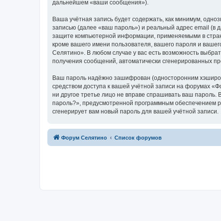
дальнейшем «ваши сообщения»).
Ваша учётная запись будет содержать, как минимум, одн
записью (далее «ваш пароль») и реальный адрес email (в
защите компьютерной информации, применяемыми в стран
кроме вашего имени пользователя, вашего пароля и вашег
Селятино». В любом случае у вас есть возможность выбрат
получения сообщений, автоматически сгенерированных п
Ваш пароль надёжно зашифрован (односторонним хэширован
средством доступа к вашей учётной записи на форумах «Фо
ни другое третье лицо не вправе спрашивать ваш пароль. 
пароль?», предусмотренной программным обеспечением ph
сгенерирует вам новый пароль для вашей учётной записи.
Форум Селятино
Список форумов