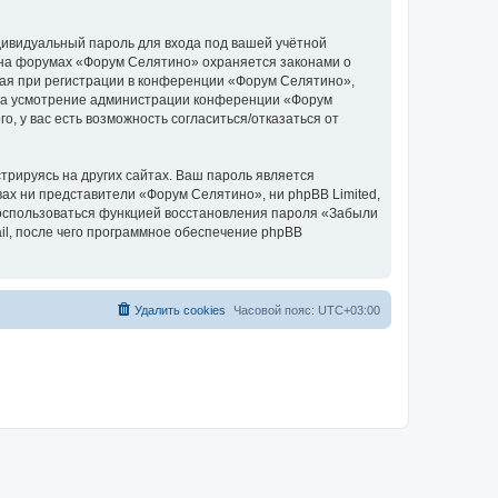
дивидуальный пароль для входа под вашей учётной
 на форумах «Форум Селятино» охраняется законами о
ая при регистрации в конференции «Форум Селятино»,
у, на усмотрение администрации конференции «Форум
, у вас есть возможность согласиться/отказаться от
рируясь на других сайтах. Ваш пароль является
вах ни представители «Форум Селятино», ни phpBB Limited,
 воспользоваться функцией восстановления пароля «Забыли
l, после чего программное обеспечение phpBB
Удалить cookies
Часовой пояс:
UTC+03:00